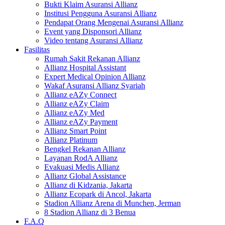
Bukti Klaim Asuransi Allianz
Institusi Pengguna Asuransi Allianz
Pendapat Orang Mengenai Asuransi Allianz
Event yang Disponsori Allianz
Video tentang Asuransi Allianz
Fasilitas
Rumah Sakit Rekanan Allianz
Allianz Hospital Assistant
Expert Medical Opinion Allianz
Wakaf Asuransi Allianz Syariah
Allianz eAZy Connect
Allianz eAZy Claim
Allianz eAZy Med
Allianz eAZy Payment
Allianz Smart Point
Allianz Platinum
Bengkel Rekanan Allianz
Layanan RodA Allianz
Evakuasi Medis Allianz
Allianz Global Assistance
Allianz di Kidzania, Jakarta
Allianz Ecopark di Ancol, Jakarta
Stadion Allianz Arena di Munchen, Jerman
8 Stadion Allianz di 3 Benua
F.A.Q