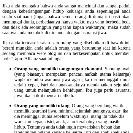
Jika anda mengaku bahwa anda sangat mencintai dan sangat peduli
dengan keberlangsungan hidup keluarga anda sepeninggal anda
suatu saat nanti (Ingat, bahwa semua orang di dunia ini pasti akan
meninggal dunia, perbedaanya hanya waktu nya yang berbeda beda
dan tidak ada seorangpun yang tahu kapan waktunya), maka sudah
saatnya anda membekali diri anda dengan asuransi jiwa.
Jika anda termasuk salah satu orang yang disebutkan di bawah ini,
berarti mungkin anda adalah orang yang beruntung saat ini karena
sedang membaca web/ blog ini dan berkesempatan untuk membeli
polis Tapro Allianz saat ini juga.
Orang yang memiliki tanggungan ekonomi
. Seorang ayah
(yang biasanya merupakan pencari nafkah utama keluarga)
wajib memiliki asuransi jiwa agar jika dia meninggal dunia
terlalu cepat, istri dan anak-anaknya mendapatkan sejumlah
uang untuk melanjutkan kehidupan. Ibu juga perlu asuransi
jiwa jika ia ikut mencari nafkah.
Orang yang memiliki utang
. Orang yang berutang wajib
memiliki asuransi jiwa, minimal sejumlah utangnya, agar jika
dia meninggal dunia sebelum waktunya, utang itu tidak dia
wariskan kepada istri, anak, atau kerabatnya yang masih
hidup. Tentunya anda tidak ingin mewariskan beban dan
tanggungan hutang kepada keluarga, istri dan anak anak anda