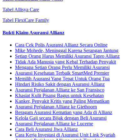
Tabel Allisya Care
Tabel FlexiCare Family
Bukti Klaim Asuransi Allianz
Cara Cek Polis Asuransi Allianz Secara Online
Mike Mohede, Meninggal Karena Serangan Jantung
Setiap Orang Harus Memiliki Asuransi Tapro Allianz
Tidak Ada Manusia yang Kebal Terhadap Penyakit
Mengapa Setiap Orang Perlu Memiliki Asuransi
Asuransi Kesehatan Terbaik SmartMed Premier
Memilih Asuransi Yang Tepat Untuk Orang Tua
Hindari Risiko Sakit dengan Asuransi Allianz
Asuransi Perjalanan Allianz ke San Fransisco
Khasiat Kulit Pisang Bagus untuk Kesehatan
Kanker, Penyakit Kritis yang Paling Mematikan
Asuransi Perjalanan Allianz ke Giethoorn
Beragam Asuransi Kematian yang Ada di Allianz
Kelola Gaji secara Bijak dengan Beli Asuransi
Asuransi Perjalanan Allianz ke Lucerne
Cara Beli Asuransi Jiwa Allianz
Cara Kerja Investasi di Asuransi Unit Link Syariah