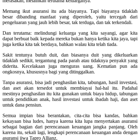
merasakan, melainkan terutama keluarganya.
Memang ikut asuransi itu ada biayanya. Tapi biayanya tidaklah
besar dibanding manfaat yang diperoleh, yaitu tercegah dari
pengeluaran yang jauh lebih besar, tak terduga, dan tak terkendali.
Dan terutama: melindungi keluarga yang kita sayangi, agar kita
dapat berbuat baik kepada mereka bukan hanya ketika kita jaya, tapi
juga ketika kita tak berdaya, bahkan walau kita telah tiada.
Sakit tentunya butuh duit, dan biasanya duit yang dikeluarkan
tidaklah sedikit, tergantung pada parah atau tidaknya penyakit yang
diderita. Kecelakaan juga menguras uang. Kematian pun ada
ongkosnya, khususnya bagi yang ditinggalkan.
Tanpa asuransi, bisa jadi penghasilan kita, tabungan, hasil investasi,
dan aset akan tersedot untuk membiayai hal-hal itu. Padahal
mestinya penghasilan itu kita gunakan untuk biaya hidup, tabungan
untuk pendidikan anak, hasil investasi untuk ibadah haji, dan aset
untuk dana pensiun.
Semua impian bisa berantakan, cita-cita bisa kandas, bahkan
kekayaan bisa ludes, hanya karena kita lupa menyertakan asuransi
sebagai bagian dari perencanaan keuangan jangka panjang. Oleh
karena itu, sekali lagi, lengkapi perencanaan keuangan anda dengan
asuransi jiwa Tapro Allianz.