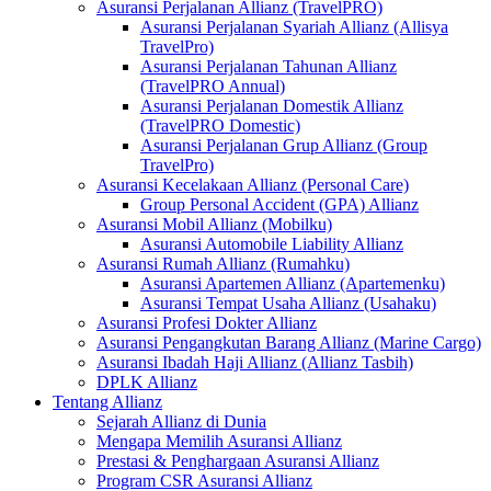
Asuransi Perjalanan Allianz (TravelPRO)
Asuransi Perjalanan Syariah Allianz (Allisya
TravelPro)
Asuransi Perjalanan Tahunan Allianz
(TravelPRO Annual)
Asuransi Perjalanan Domestik Allianz
(TravelPRO Domestic)
Asuransi Perjalanan Grup Allianz (Group
TravelPro)
Asuransi Kecelakaan Allianz (Personal Care)
Group Personal Accident (GPA) Allianz
Asuransi Mobil Allianz (Mobilku)
Asuransi Automobile Liability Allianz
Asuransi Rumah Allianz (Rumahku)
Asuransi Apartemen Allianz (Apartemenku)
Asuransi Tempat Usaha Allianz (Usahaku)
Asuransi Profesi Dokter Allianz
Asuransi Pengangkutan Barang Allianz (Marine Cargo)
Asuransi Ibadah Haji Allianz (Allianz Tasbih)
DPLK Allianz
Tentang Allianz
Sejarah Allianz di Dunia
Mengapa Memilih Asuransi Allianz
Prestasi & Penghargaan Asuransi Allianz
Program CSR Asuransi Allianz