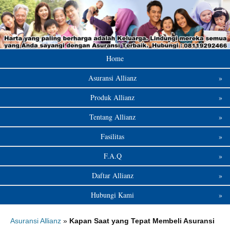
Home
Asuransi Allianz
»
Produk Allianz
»
Tentang Allianz
»
Fasilitas
»
F.A.Q
»
Daftar Allianz
»
Hubungi Kami
»
Asuransi Allianz
»
Kapan Saat yang Tepat Membeli Asuransi