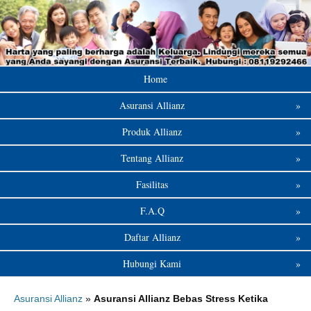
Home
Asuransi Allianz
»
Produk Allianz
»
Tentang Allianz
»
Fasilitas
»
F.A.Q
»
Daftar Allianz
»
Hubungi Kami
»
Asuransi Allianz
»
Asuransi Allianz Bebas Stress Ketika