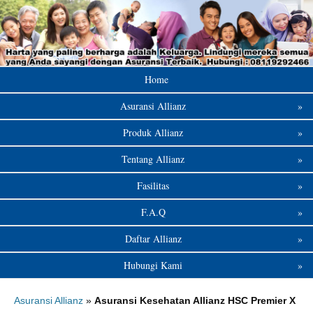
Home
Asuransi Allianz
»
Produk Allianz
»
Tentang Allianz
»
Fasilitas
»
F.A.Q
»
Daftar Allianz
»
Hubungi Kami
»
Asuransi Allianz
»
Asuransi Kesehatan Allianz HSC Premier X