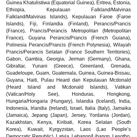
Guinea Khatulistiwa (Equatorial Guinea), Eritrea, Estonia,
Ethiopia, Kepulauan Falkland/Malvinas
Falkland/Malvinas Islands), Kepulauan Faroe (Faroe
Islands), Fiji, Finlandia (Finland), Perancis/Prancis
(France), Prancis/Perancis Metropolitan (Metropolitan
France), Guyana Perancis/Prancis (French Guiana),
Polinesia Perancis/Prancis (French Polynesia), Wilayah
Prancis/Perancis Selatan (France Southern Territories),
Gabon, Gambia, Georgia, Jerman (Germany), Ghana,
Gibraltar, Yunani (Greece), Greenland, Grenada,
Guadeloupe, Guam, Guatemala, Guinea, Guinea-Bissau,
Guyana, Haiti, Pulau Heard dan Kepulauan Mcdonald
(Heard Island and Mcdonald Islands), Vatikan
(Vatican/Holy See), Honduras, Hongkong,
Hungaria/Hongaria (Hungary), Islandia (Iceland), India,
Indonesia, Irlandia (Ireland), Israel, Italia (Italy), Jamaika
(Jamaica), Jepang (Japan), Jersey, Yordania (Jordan),
Kazakhstan, Kenya, Kiribati, Korea Selatan (South
Korea), Kuwait, Kyrgyzstan, Laos (Lao People’s
Democratic Republic), Latvia, Lebanon/Libanon, Lesotho,