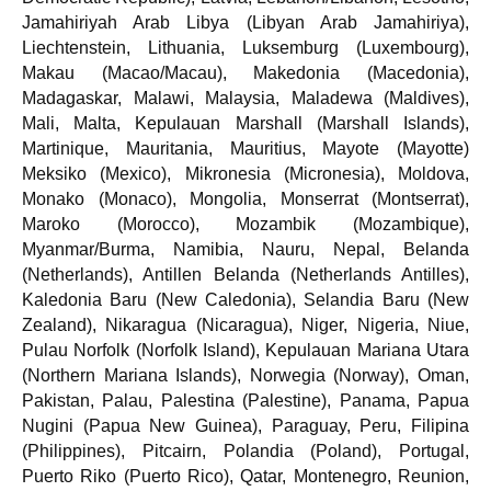
Jamahiriyah Arab Libya (Libyan Arab Jamahiriya),
Liechtenstein, Lithuania, Luksemburg (Luxembourg),
Makau (Macao/Macau), Makedonia (Macedonia),
Madagaskar, Malawi, Malaysia, Maladewa (Maldives),
Mali, Malta, Kepulauan Marshall (Marshall Islands),
Martinique, Mauritania, Mauritius, Mayote (Mayotte)
Meksiko (Mexico), Mikronesia (Micronesia), Moldova,
Monako (Monaco), Mongolia, Monserrat (Montserrat),
Maroko (Morocco), Mozambik (Mozambique),
Myanmar/Burma, Namibia, Nauru, Nepal, Belanda
(Netherlands), Antillen Belanda (Netherlands Antilles),
Kaledonia Baru (New Caledonia), Selandia Baru (New
Zealand), Nikaragua (Nicaragua), Niger, Nigeria, Niue,
Pulau Norfolk (Norfolk Island), Kepulauan Mariana Utara
(Northern Mariana Islands), Norwegia (Norway), Oman,
Pakistan, Palau, Palestina (Palestine), Panama, Papua
Nugini (Papua New Guinea), Paraguay, Peru, Filipina
(Philippines), Pitcairn, Polandia (Poland), Portugal,
Puerto Riko (Puerto Rico), Qatar, Montenegro, Reunion,