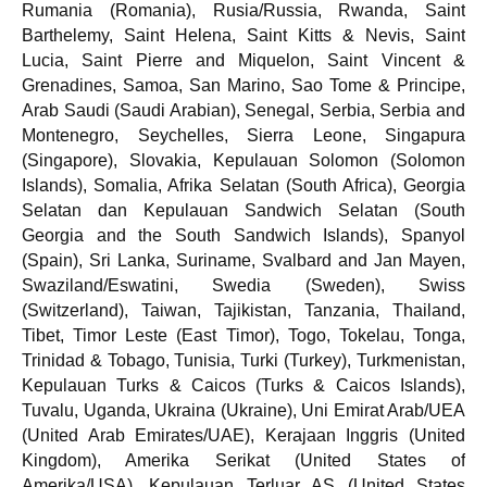
Rumania (Romania), Rusia/Russia, Rwanda, Saint
Barthelemy, Saint Helena, Saint Kitts & Nevis, Saint
Lucia, Saint Pierre and Miquelon, Saint Vincent &
Grenadines, Samoa, San Marino, Sao Tome & Principe,
Arab Saudi (Saudi Arabian), Senegal, Serbia, Serbia and
Montenegro, Seychelles, Sierra Leone, Singapura
(Singapore), Slovakia, Kepulauan Solomon (Solomon
Islands), Somalia, Afrika Selatan (South Africa), Georgia
Selatan dan Kepulauan Sandwich Selatan (South
Georgia and the South Sandwich Islands), Spanyol
(Spain), Sri Lanka, Suriname, Svalbard and Jan Mayen,
Swaziland/Eswatini, Swedia (Sweden), Swiss
(Switzerland), Taiwan, Tajikistan, Tanzania, Thailand,
Tibet, Timor Leste (East Timor), Togo, Tokelau, Tonga,
Trinidad & Tobago, Tunisia, Turki (Turkey), Turkmenistan,
Kepulauan Turks & Caicos (Turks & Caicos Islands),
Tuvalu, Uganda, Ukraina (Ukraine), Uni Emirat Arab/UEA
(United Arab Emirates/UAE), Kerajaan Inggris (United
Kingdom), Amerika Serikat (United States of
Amerika/USA), Kepulauan Terluar AS (United States