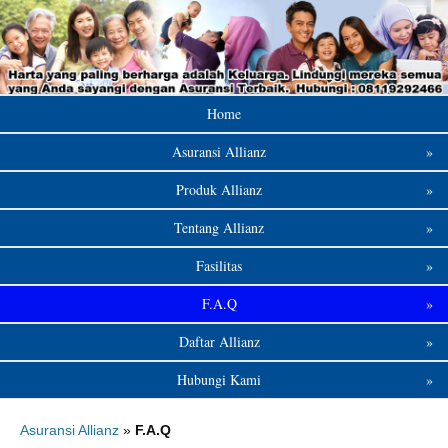
Home
Asuransi Allianz
»
Produk Allianz
»
Tentang Allianz
»
Fasilitas
»
F.A.Q
»
Daftar Allianz
»
Hubungi Kami
»
Asuransi Allianz
»
F.A.Q