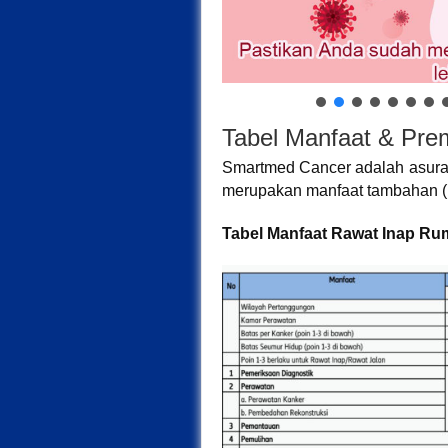
Tabel Manfaat & Pr
Smartmed Cancer adalah asuran
merupakan manfaat tambahan (rid
Tabel Manfaat Rawat Inap Ru