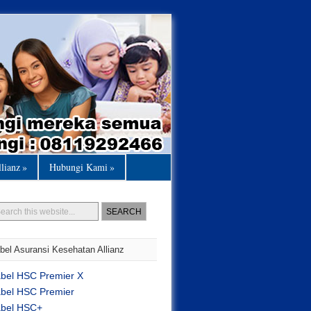
llianz
»
Hubungi Kami
»
bel Asuransi Kesehatan Allianz
abel HSC Premier X
abel HSC Premier
abel HSC+