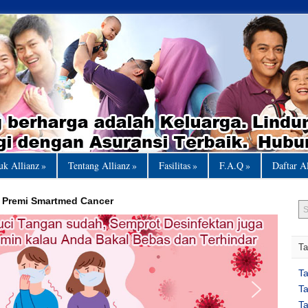
uk Allianz
»
Tentang Allianz
»
Fasilitas
»
F.A.Q
»
Daftar A
& Premi Smartmed Cancer
Ta
T
T
T