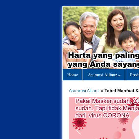
Home
Asuransi Allianz
»
Prod
Asuransi Allianz
»
Tabel Manfaat 