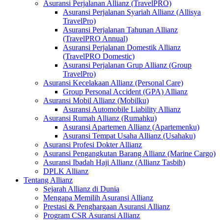
Asuransi Perjalanan Allianz (TravelPRO)
Asuransi Perjalanan Syariah Allianz (Allisya
TravelPro)
Asuransi Perjalanan Tahunan Allianz
(TravelPRO Annual)
Asuransi Perjalanan Domestik Allianz
(TravelPRO Domestic)
Asuransi Perjalanan Grup Allianz (Group
TravelPro)
Asuransi Kecelakaan Allianz (Personal Care)
Group Personal Accident (GPA) Allianz
Asuransi Mobil Allianz (Mobilku)
Asuransi Automobile Liability Allianz
Asuransi Rumah Allianz (Rumahku)
Asuransi Apartemen Allianz (Apartemenku)
Asuransi Tempat Usaha Allianz (Usahaku)
Asuransi Profesi Dokter Allianz
Asuransi Pengangkutan Barang Allianz (Marine Cargo)
Asuransi Ibadah Haji Allianz (Allianz Tasbih)
DPLK Allianz
Tentang Allianz
Sejarah Allianz di Dunia
Mengapa Memilih Asuransi Allianz
Prestasi & Penghargaan Asuransi Allianz
Program CSR Asuransi Allianz