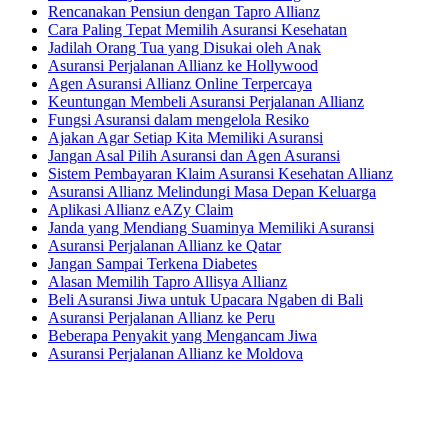
Rencanakan Pensiun dengan Tapro Allianz
Cara Paling Tepat Memilih Asuransi Kesehatan
Jadilah Orang Tua yang Disukai oleh Anak
Asuransi Perjalanan Allianz ke Hollywood
Agen Asuransi Allianz Online Terpercaya
Keuntungan Membeli Asuransi Perjalanan Allianz
Fungsi Asuransi dalam mengelola Resiko
Ajakan Agar Setiap Kita Memiliki Asuransi
Jangan Asal Pilih Asuransi dan Agen Asuransi
Sistem Pembayaran Klaim Asuransi Kesehatan Allianz
Asuransi Allianz Melindungi Masa Depan Keluarga
Aplikasi Allianz eAZy Claim
Janda yang Mendiang Suaminya Memiliki Asuransi
Asuransi Perjalanan Allianz ke Qatar
Jangan Sampai Terkena Diabetes
Alasan Memilih Tapro Allisya Allianz
Beli Asuransi Jiwa untuk Upacara Ngaben di Bali
Asuransi Perjalanan Allianz ke Peru
Beberapa Penyakit yang Mengancam Jiwa
Asuransi Perjalanan Allianz ke Moldova