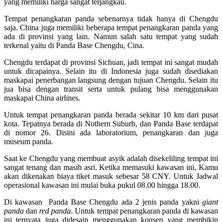
yang memiliki harga sangat terjangkau.
Tempat penangkaran panda sebenarnya tidak hanya di Chengdu
saja. China juga memiliki beberapa tempat penangkaran panda yang
ada di provinsi yang lain. Namun salah satu tempat yang sudah
terkenal yaitu di Panda Base Chengdu, Cina.
Chengdu terdapat di provinsi Sichuan, jadi tempat ini sangat mudah
untuk dicapainya. Selain itu di Indonesia juga sudah disediakan
maskapai penerbangan langsung dengan tujuan Chengdu. Selain itu
jua bisa dengan transit serta untuk pulang bisa menggunakan
maskapai China airlines.
Untuk tempat penangkaran panda berada sekitar 10 km dari pusat
kota. Tepatnya berada di Nothern Suburb, dan Panda Base terdapat
di nomor 26. Disini ada laboratorium, penangkaran dan juga
museum panda.
Saat ke Chengdu yang membuat asyik adalah disekeliling tempat ini
sangat tenang dan masih asri. Ketika memasuki kawasan ini, Kamu
akan dikenakan biaya tiket masuk sebesar 58 CNY. Untuk Jadwal
operasional kawasan ini mulai buka pukul 08.00 hingga 18.00.
Di kawasan Panda Base Chengdu ada 2 jenis panda yakni
giant
panda
dan
red panda
. Untuk tempat penangkaran panda di kawasan
ini ternyata juga didesain menggunakan konsep yang membikin