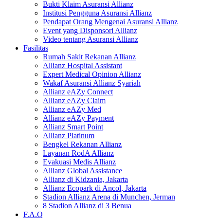
Bukti Klaim Asuransi Allianz
Institusi Pengguna Asuransi Allianz
Pendapat Orang Mengenai Asuransi Allianz
Event yang Disponsori Allianz
Video tentang Asuransi Allianz
Fasilitas
Rumah Sakit Rekanan Allianz
Allianz Hospital Assistant
Expert Medical Opinion Allianz
Wakaf Asuransi Allianz Syariah
Allianz eAZy Connect
Allianz eAZy Claim
Allianz eAZy Med
Allianz eAZy Payment
Allianz Smart Point
Allianz Platinum
Bengkel Rekanan Allianz
Layanan RodA Allianz
Evakuasi Medis Allianz
Allianz Global Assistance
Allianz di Kidzania, Jakarta
Allianz Ecopark di Ancol, Jakarta
Stadion Allianz Arena di Munchen, Jerman
8 Stadion Allianz di 3 Benua
F.A.Q