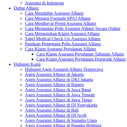
Asuransi di Indonesia
Daftar Allianz
Cara Mendaftar Asuransi Allianz
Cara Mengisi Formulir SPAJ Allianz
Cara Membayar Premi Asuransi Allianz
Cara Memantau Polis Asuransi Allianz Secara Online
Cara Mengajukan Klaim Asuransi Allianz
Tabel Medical Check Up Asuransi Allianz
Panduan Pemegang Polis Asuransi Allianz
Cara Klaim Asuransi Perjalanan Allianz
Cara Klaim Asuransi Perjalanan Tahunan Allianz
Cara Klaim Asuransi Perjalanan Domestik Allianz
Hubungi Kami
Hubungi Agen Asuransi Allianz Terpercaya
Agen Asuransi Allianz di Jakarta
Agen Asuransi Allianz di DKI Jakarta
Agen Asuransi Allianz di Banten
Agen Asuransi Allianz di Jawa Barat
Agen Asuransi Allianz di Jawa Tengah
Agen Asuransi Allianz di Jawa Timur
Agen Asuransi Allianz di DI Yogyakarta
Agen Asuransi Allianz di Bali
Agen Asuransi Allianz di DI Aceh
Agen Asuransi Allianz di Sumatra Utara
Agen Asuransi Allianz di Bangka Belitung