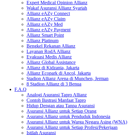
Expert Medical Opinion Allianz
Wakaf Asuransi Allianz Syariah
Allianz eAZy Connect
Allianz eAZy Claim
Allianz eAZy Med
Allianz eAZy Payment
Allianz Smart Point
Allianz Platinum
Bengkel Rekanan Allianz
Layanan RodA Allianz
Evakuasi Medis Allianz
Allianz Global Assistance
Allianz di Kidzania, Jakarta
Allianz Ecopark di Ancol, Jakarta
Stadion Allianz Arena di Munchen, Jerman
8 Stadion Allianz di 3 Benua
F.A.Q
Analogi Asuransi Tapro Allianz
Contoh Ilustrasi Manfaat Tapro
Hidup Dengan atau Tanpa Asuransi
Asuransi Allianz untuk Setiap Orang
Asuransi Allianz untuk Penduduk Indonesia
Asuransi Allianz untuk Warga Negara Asing (WNA)
Asuransi Allianz untuk Setiap Profesi/Pekerjaan
Istilah Asuransi