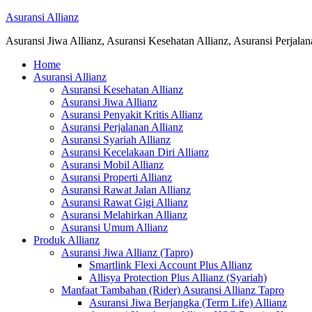
Asuransi Allianz
Asuransi Jiwa Allianz, Asuransi Kesehatan Allianz, Asuransi Perjala
Home
Asuransi Allianz
Asuransi Kesehatan Allianz
Asuransi Jiwa Allianz
Asuransi Penyakit Kritis Allianz
Asuransi Perjalanan Allianz
Asuransi Syariah Allianz
Asuransi Kecelakaan Diri Allianz
Asuransi Mobil Allianz
Asuransi Properti Allianz
Asuransi Rawat Jalan Allianz
Asuransi Rawat Gigi Allianz
Asuransi Melahirkan Allianz
Asuransi Umum Allianz
Produk Allianz
Asuransi Jiwa Allianz (Tapro)
Smartlink Flexi Account Plus Allianz
Allisya Protection Plus Allianz (Syariah)
Manfaat Tambahan (Rider) Asuransi Allianz Tapro
Asuransi Jiwa Berjangka (Term Life) Allianz