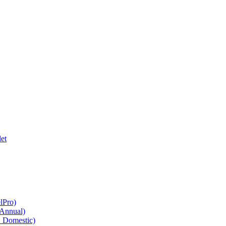
et
lPro)
 Annual)
O Domestic)