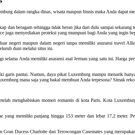
uxemburg dalam rangka dinas, wisata maupun bisnis maka Anda dapat men
kap dan beragam sehingga tidak heran jika dari dulu sampai sekarang 
ance juga menyediakan proteksi yang mumpuni bagi Anda yang ingin be
luar negeri maupun dalam negeri tanpa memiliki asuransi travel Alli
uruh duni melalui situs ini.
i selama Anda memiliki asuransi asal Jerman yang satu ini. Harga pre
iki garis pantai. Namun, daya pikat Luxemburg mampu menarik banya
xemburg mana saja yang bakal membuat Anda terpesona? Simak rekomend
etelah menghabiskan momen romantis di kota Paris. Kota Luxemburg
phe yang memiliki panjang hingga 153 meter dan lebar 17,2 meter. P
tan Gran Ducess Charlotte dan Terowongan Casemates yang merupakan 