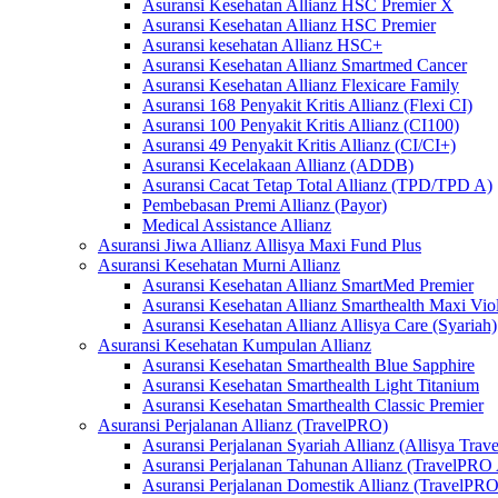
Asuransi Kesehatan Allianz HSC Premier X
Asuransi Kesehatan Allianz HSC Premier
Asuransi kesehatan Allianz HSC+
Asuransi Kesehatan Allianz Smartmed Cancer
Asuransi Kesehatan Allianz Flexicare Family
Asuransi 168 Penyakit Kritis Allianz (Flexi CI)
Asuransi 100 Penyakit Kritis Allianz (CI100)
Asuransi 49 Penyakit Kritis Allianz (CI/CI+)
Asuransi Kecelakaan Allianz (ADDB)
Asuransi Cacat Tetap Total Allianz (TPD/TPD A)
Pembebasan Premi Allianz (Payor)
Medical Assistance Allianz
Asuransi Jiwa Allianz Allisya Maxi Fund Plus
Asuransi Kesehatan Murni Allianz
Asuransi Kesehatan Allianz SmartMed Premier
Asuransi Kesehatan Allianz Smarthealth Maxi Viol
Asuransi Kesehatan Allianz Allisya Care (Syariah)
Asuransi Kesehatan Kumpulan Allianz
Asuransi Kesehatan Smarthealth Blue Sapphire
Asuransi Kesehatan Smarthealth Light Titanium
Asuransi Kesehatan Smarthealth Classic Premier
Asuransi Perjalanan Allianz (TravelPRO)
Asuransi Perjalanan Syariah Allianz (Allisya Trave
Asuransi Perjalanan Tahunan Allianz (TravelPRO
Asuransi Perjalanan Domestik Allianz (TravelPR