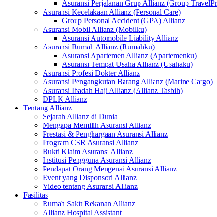
Asuransi Perjalanan Grup Allianz (Group TravelPr
Asuransi Kecelakaan Allianz (Personal Care)
Group Personal Accident (GPA) Allianz
Asuransi Mobil Allianz (Mobilku)
Asuransi Automobile Liability Allianz
Asuransi Rumah Allianz (Rumahku)
Asuransi Apartemen Allianz (Apartemenku)
Asuransi Tempat Usaha Allianz (Usahaku)
Asuransi Profesi Dokter Allianz
Asuransi Pengangkutan Barang Allianz (Marine Cargo)
Asuransi Ibadah Haji Allianz (Allianz Tasbih)
DPLK Allianz
Tentang Allianz
Sejarah Allianz di Dunia
Mengapa Memilih Asuransi Allianz
Prestasi & Penghargaan Asuransi Allianz
Program CSR Asuransi Allianz
Bukti Klaim Asuransi Allianz
Institusi Pengguna Asuransi Allianz
Pendapat Orang Mengenai Asuransi Allianz
Event yang Disponsori Allianz
Video tentang Asuransi Allianz
Fasilitas
Rumah Sakit Rekanan Allianz
Allianz Hospital Assistant