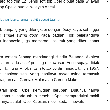
ard top trim LZ. Jenis soft top Opel dibuat pada wilayah
op Opel dibuat di wilayah Ancal.
gak panjang yang dilengkapi dengan
body
kayu, sehingga
uk
single swing door
. Pada bagian jok belakangnya
t Indonesia juga memprodukso truk yang diberi nama
ka tentara Jepang mendatangi Hindia Belanda. Akhirya
latan serta
asset
penting di kawasan Anco supaya tidak
i Tanjung Priok masih tetap berdiri hingga tahun 1957.
n nasionalisasi yang hasilnya
asset
asing termasuk
bagian dari Garmak Motor atau Garuda Makmur.
arah mobil Opel kemudian berubah. Dulunya hanya
a namun, pada tahun tersebut Opel memproduksi mobil
annya adalah Opel Kapitan, mobil sedan mewah.