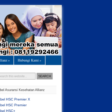
llianz
»
Hubungi Kami
»
bel Asuransi Kesehatan Allianz
abel HSC Premier X
abel HSC Premier
abel HSC+