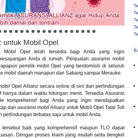
T
T
Ta
Ta
Ta
z untuk Mobil Opel
Bu
uk Mobil Opel telah tersedia bagi Anda yang ingin
kesayangan Anda di rumah. Penjualan asuransi mobil
siapapun pemilik mobil Opel yang berdomisili di seluruh
de mobil daerah manapun dari Sabang sampai Merauke.
bil Opel Allianz secara online di sini dan perlindungan
f hanya dalam waktu hitungan menit. Tersedia Asuransi
ple komprehensif bagi Anda yang ingin mendapatkan
p dan asuransi mobil Allianz untuk Mobil Opel Total Toll
n perlindungan terbatas saja untuk mobil Anda.
an tersebut baik yang komprehensif maupun TLO dapat
luasan. Dengan proses klaim yang mudah serta bengkel