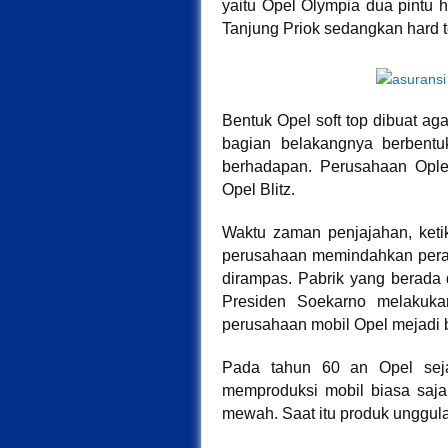
yaitu Opel Olympia dua pintu h
Tanjung Priok sedangkan hard t
Bentuk Opel soft top dibuat a
bagian belakangnya berbent
berhadapan. Perusahaan Ople
Opel Blitz.
Waktu zaman penjajahan, keti
perusahaan memindahkan pera
dirampas. Pabrik yang berada d
Presiden Soekarno melakuka
perusahaan mobil Opel mejadi 
Pada tahun 60 an Opel sej
memproduksi mobil biasa saj
mewah. Saat itu produk unggul