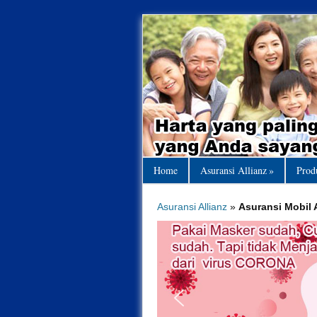
Home
Asuransi Allianz
»
Prod
Asuransi Allianz
»
Asuransi Mobil 