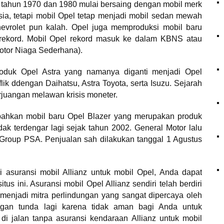
a tahun 1970 dan 1980 mulai bersaing dengan mobil merk
a, tetapi mobil Opel tetap menjadi mobil sedan mewah
hevrolet pun kalah. Opel juga memproduksi mobil baru
 rekord. Mobil Opel rekord masuk ke dalam KBNS atau
otor Niaga Sederhana).
uk Opel Astra yang namanya diganti menjadi Opel
lik ddengan Daihatsu, Astra Toyota, serta Isuzu. Sejarah
erjuangan melawan krisis moneter.
 bahkan mobil baru Opel Blazer yang merupakan produk
ak terdengar lagi sejak tahun 2002. General Motor lalu
Group PSA. Penjualan sah dilakukan tanggal 1 Agustus
 asuransi mobil Allianz untuk mobil Opel, Anda dapat
us ini. Asuransi mobil Opel Allianz sendiri telah berdiri
 menjadi mitra perlindungan yang sangat dipercaya oleh
ngan tunda lagi karena tidak aman bagi Anda untuk
i jalan tanpa asuransi kendaraan Allianz untuk mobil