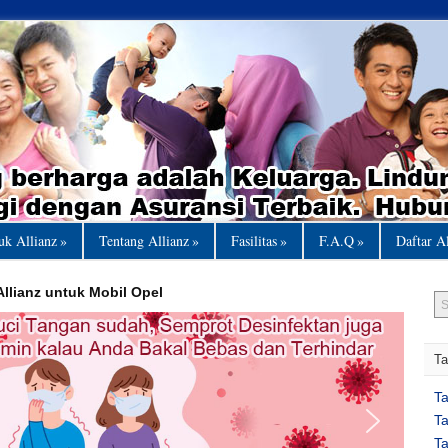
uk Allianz
»
Tentang Allianz
»
Fasilitas
»
F.A.Q
»
Daftar A
Allianz untuk Mobil Opel
Ta
T
T
T