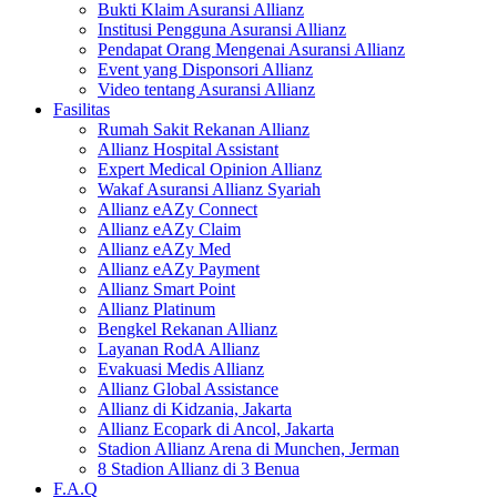
Bukti Klaim Asuransi Allianz
Institusi Pengguna Asuransi Allianz
Pendapat Orang Mengenai Asuransi Allianz
Event yang Disponsori Allianz
Video tentang Asuransi Allianz
Fasilitas
Rumah Sakit Rekanan Allianz
Allianz Hospital Assistant
Expert Medical Opinion Allianz
Wakaf Asuransi Allianz Syariah
Allianz eAZy Connect
Allianz eAZy Claim
Allianz eAZy Med
Allianz eAZy Payment
Allianz Smart Point
Allianz Platinum
Bengkel Rekanan Allianz
Layanan RodA Allianz
Evakuasi Medis Allianz
Allianz Global Assistance
Allianz di Kidzania, Jakarta
Allianz Ecopark di Ancol, Jakarta
Stadion Allianz Arena di Munchen, Jerman
8 Stadion Allianz di 3 Benua
F.A.Q