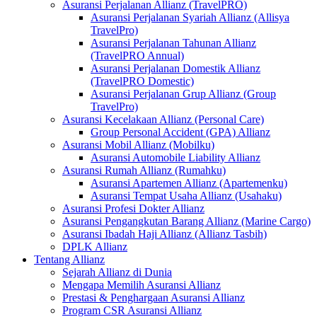
Asuransi Perjalanan Allianz (TravelPRO)
Asuransi Perjalanan Syariah Allianz (Allisya
TravelPro)
Asuransi Perjalanan Tahunan Allianz
(TravelPRO Annual)
Asuransi Perjalanan Domestik Allianz
(TravelPRO Domestic)
Asuransi Perjalanan Grup Allianz (Group
TravelPro)
Asuransi Kecelakaan Allianz (Personal Care)
Group Personal Accident (GPA) Allianz
Asuransi Mobil Allianz (Mobilku)
Asuransi Automobile Liability Allianz
Asuransi Rumah Allianz (Rumahku)
Asuransi Apartemen Allianz (Apartemenku)
Asuransi Tempat Usaha Allianz (Usahaku)
Asuransi Profesi Dokter Allianz
Asuransi Pengangkutan Barang Allianz (Marine Cargo)
Asuransi Ibadah Haji Allianz (Allianz Tasbih)
DPLK Allianz
Tentang Allianz
Sejarah Allianz di Dunia
Mengapa Memilih Asuransi Allianz
Prestasi & Penghargaan Asuransi Allianz
Program CSR Asuransi Allianz