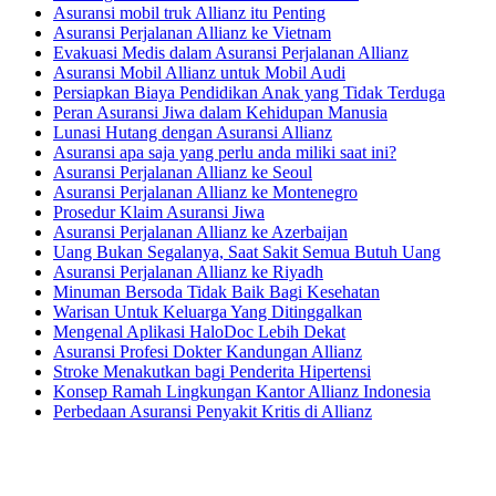
Asuransi mobil truk Allianz itu Penting
Asuransi Perjalanan Allianz ke Vietnam
Evakuasi Medis dalam Asuransi Perjalanan Allianz
Asuransi Mobil Allianz untuk Mobil Audi
Persiapkan Biaya Pendidikan Anak yang Tidak Terduga
Peran Asuransi Jiwa dalam Kehidupan Manusia
Lunasi Hutang dengan Asuransi Allianz
Asuransi apa saja yang perlu anda miliki saat ini?
Asuransi Perjalanan Allianz ke Seoul
Asuransi Perjalanan Allianz ke Montenegro
Prosedur Klaim Asuransi Jiwa
Asuransi Perjalanan Allianz ke Azerbaijan
Uang Bukan Segalanya, Saat Sakit Semua Butuh Uang
Asuransi Perjalanan Allianz ke Riyadh
Minuman Bersoda Tidak Baik Bagi Kesehatan
Warisan Untuk Keluarga Yang Ditinggalkan
Mengenal Aplikasi HaloDoc Lebih Dekat
Asuransi Profesi Dokter Kandungan Allianz
Stroke Menakutkan bagi Penderita Hipertensi
Konsep Ramah Lingkungan Kantor Allianz Indonesia
Perbedaan Asuransi Penyakit Kritis di Allianz