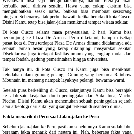
Wisatawan bisa saja mengindahkannya, namun efeknya akan
berbalik pada dirinya sendiri. Hawa yang cukup ekstrim bisa
mengakibatkan sesak nafas, bahkan bisa membuat seseorang
pingsan. Sebenarnya tak perlu khawatir ketika berada di kota Cusco.
Disini Kamu tetap bisa jalan-jalan menikmati tempat wisata sekitar.
Di kota Cusco selama masa penyesuaian, 2 hari, Kamu bisa
berkunjung ke Plaza De Armas. Perlu diketahui, hampir disetiap
pusat kota di Peru terdapat Plaza De Armas dimana didalamnya ada
sebuah taman besar yang kerap dikunjungi masyarakat sekitar.
Disekitarnya juga terdapat fasilitas umum yang lengkap mulai dari
tempat ibadah, gedung pemerintahan hingga universitas.
Tak hanya itu, di kota Cusco ini Kamu juga bisa menikmati
keindahan alam gunung pelangi. Gunung yang bernama Rainbow
Mountain ini memang nampak layaknya pelangi, bewarna-warni.
Setelah puas berkeliling di Cusco, selanjutnya Kamu bisa beranjak
ke salah satu keajaiban dunia peninggalan dari Suku Inca, Machu
Picchu. Disini Kamu akan menemukan sebuah peninggalan sejarah
atau arkeologi dari suku yang sangat terkenal di seantero dunia.
Fakta menarik di Peru saat Jalan-jalan ke Peru
Sebelum jalan-jalan ke Peru, pastikan sebelumnya Kamu sudah tahu
beragam fakta menarik dari negara ini. Nah, beberapa fakta yang