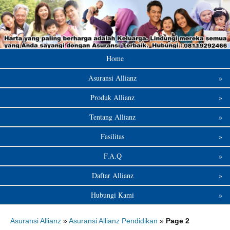
Home
Asuransi Allianz
»
Produk Allianz
»
Tentang Allianz
»
Fasilitas
»
F.A.Q
»
Daftar Allianz
»
Hubungi Kami
»
Asuransi Allianz
»
Asuransi Allianz Pendidikan
»
Page 2