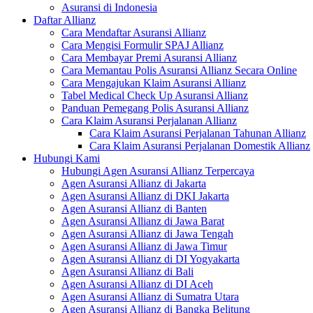
Asuransi di Indonesia
Daftar Allianz
Cara Mendaftar Asuransi Allianz
Cara Mengisi Formulir SPAJ Allianz
Cara Membayar Premi Asuransi Allianz
Cara Memantau Polis Asuransi Allianz Secara Online
Cara Mengajukan Klaim Asuransi Allianz
Tabel Medical Check Up Asuransi Allianz
Panduan Pemegang Polis Asuransi Allianz
Cara Klaim Asuransi Perjalanan Allianz
Cara Klaim Asuransi Perjalanan Tahunan Allianz
Cara Klaim Asuransi Perjalanan Domestik Allianz
Hubungi Kami
Hubungi Agen Asuransi Allianz Terpercaya
Agen Asuransi Allianz di Jakarta
Agen Asuransi Allianz di DKI Jakarta
Agen Asuransi Allianz di Banten
Agen Asuransi Allianz di Jawa Barat
Agen Asuransi Allianz di Jawa Tengah
Agen Asuransi Allianz di Jawa Timur
Agen Asuransi Allianz di DI Yogyakarta
Agen Asuransi Allianz di Bali
Agen Asuransi Allianz di DI Aceh
Agen Asuransi Allianz di Sumatra Utara
Agen Asuransi Allianz di Bangka Belitung