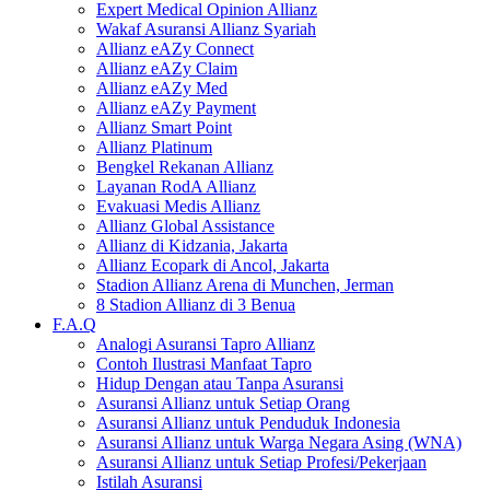
Expert Medical Opinion Allianz
Wakaf Asuransi Allianz Syariah
Allianz eAZy Connect
Allianz eAZy Claim
Allianz eAZy Med
Allianz eAZy Payment
Allianz Smart Point
Allianz Platinum
Bengkel Rekanan Allianz
Layanan RodA Allianz
Evakuasi Medis Allianz
Allianz Global Assistance
Allianz di Kidzania, Jakarta
Allianz Ecopark di Ancol, Jakarta
Stadion Allianz Arena di Munchen, Jerman
8 Stadion Allianz di 3 Benua
F.A.Q
Analogi Asuransi Tapro Allianz
Contoh Ilustrasi Manfaat Tapro
Hidup Dengan atau Tanpa Asuransi
Asuransi Allianz untuk Setiap Orang
Asuransi Allianz untuk Penduduk Indonesia
Asuransi Allianz untuk Warga Negara Asing (WNA)
Asuransi Allianz untuk Setiap Profesi/Pekerjaan
Istilah Asuransi