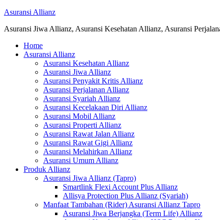
Asuransi Allianz
Asuransi Jiwa Allianz, Asuransi Kesehatan Allianz, Asuransi Perjala
Home
Asuransi Allianz
Asuransi Kesehatan Allianz
Asuransi Jiwa Allianz
Asuransi Penyakit Kritis Allianz
Asuransi Perjalanan Allianz
Asuransi Syariah Allianz
Asuransi Kecelakaan Diri Allianz
Asuransi Mobil Allianz
Asuransi Properti Allianz
Asuransi Rawat Jalan Allianz
Asuransi Rawat Gigi Allianz
Asuransi Melahirkan Allianz
Asuransi Umum Allianz
Produk Allianz
Asuransi Jiwa Allianz (Tapro)
Smartlink Flexi Account Plus Allianz
Allisya Protection Plus Allianz (Syariah)
Manfaat Tambahan (Rider) Asuransi Allianz Tapro
Asuransi Jiwa Berjangka (Term Life) Allianz