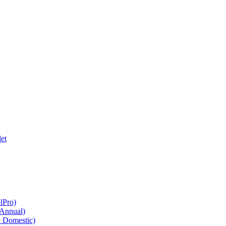
et
lPro)
 Annual)
O Domestic)