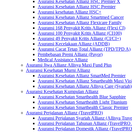
Asuransi Kesehatan Allianz HSC Premier X
Asuransi Kesehatan Allianz HSC Premier
Asuransi kesehatan Allianz HSC+
Asuransi Kesehatan Allianz Smartmed Cancer
Asuransi Kesehatan Allianz Flexicare Family
Asuransi 168 Penyakit Kritis Allianz (Flexi CI)
Asuransi 100 Penyakit Kritis Allianz (CI100)
Asuransi 49 Penyakit Kritis Allianz (CI/CI+)
Asuransi Kecelakaan Allianz (ADDB)
Asuransi Cacat Tetap Total Allianz (TPD/TPD A)
Pembebasan Premi Allianz (Payor)
Medical Assistance Allianz
Asuransi Jiwa Allianz Allisya Maxi Fund Plus
Asuransi Kesehatan Murni Allianz
Asuransi Kesehatan Allianz SmartMed Premier
Asuransi Kesehatan Allianz Smarthealth Maxi Viol
Asuransi Kesehatan Allianz Allisya Care (Syariah)
Asuransi Kesehatan Kumpulan Allianz
Asuransi Kesehatan Smarthealth Blue Sapphire
Asuransi Kesehatan Smarthealth Light Titanium
Asuransi Kesehatan Smarthealth Classic Premier
Asuransi Perjalanan Allianz (TravelPRO)
Asuransi Perjalanan Syariah Allianz (Allisya Trave
Asuransi Perjalanan Tahunan Allianz (TravelPRO
Asuransi Perjalanan Domestik Allianz (TravelPR