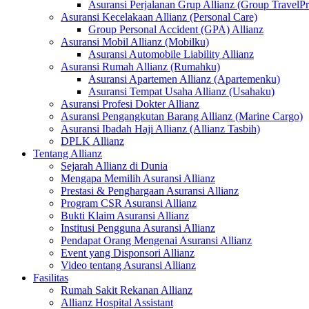
Asuransi Perjalanan Grup Allianz (Group TravelPr
Asuransi Kecelakaan Allianz (Personal Care)
Group Personal Accident (GPA) Allianz
Asuransi Mobil Allianz (Mobilku)
Asuransi Automobile Liability Allianz
Asuransi Rumah Allianz (Rumahku)
Asuransi Apartemen Allianz (Apartemenku)
Asuransi Tempat Usaha Allianz (Usahaku)
Asuransi Profesi Dokter Allianz
Asuransi Pengangkutan Barang Allianz (Marine Cargo)
Asuransi Ibadah Haji Allianz (Allianz Tasbih)
DPLK Allianz
Tentang Allianz
Sejarah Allianz di Dunia
Mengapa Memilih Asuransi Allianz
Prestasi & Penghargaan Asuransi Allianz
Program CSR Asuransi Allianz
Bukti Klaim Asuransi Allianz
Institusi Pengguna Asuransi Allianz
Pendapat Orang Mengenai Asuransi Allianz
Event yang Disponsori Allianz
Video tentang Asuransi Allianz
Fasilitas
Rumah Sakit Rekanan Allianz
Allianz Hospital Assistant