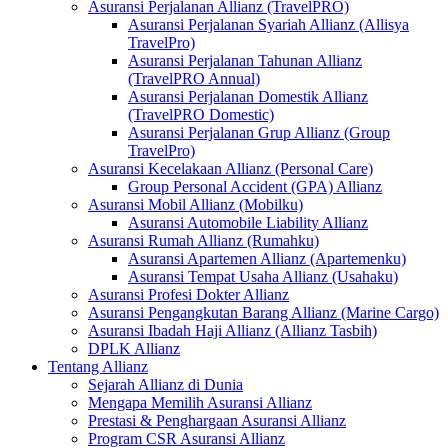
Asuransi Perjalanan Allianz (TravelPRO)
Asuransi Perjalanan Syariah Allianz (Allisya
TravelPro)
Asuransi Perjalanan Tahunan Allianz
(TravelPRO Annual)
Asuransi Perjalanan Domestik Allianz
(TravelPRO Domestic)
Asuransi Perjalanan Grup Allianz (Group
TravelPro)
Asuransi Kecelakaan Allianz (Personal Care)
Group Personal Accident (GPA) Allianz
Asuransi Mobil Allianz (Mobilku)
Asuransi Automobile Liability Allianz
Asuransi Rumah Allianz (Rumahku)
Asuransi Apartemen Allianz (Apartemenku)
Asuransi Tempat Usaha Allianz (Usahaku)
Asuransi Profesi Dokter Allianz
Asuransi Pengangkutan Barang Allianz (Marine Cargo)
Asuransi Ibadah Haji Allianz (Allianz Tasbih)
DPLK Allianz
Tentang Allianz
Sejarah Allianz di Dunia
Mengapa Memilih Asuransi Allianz
Prestasi & Penghargaan Asuransi Allianz
Program CSR Asuransi Allianz