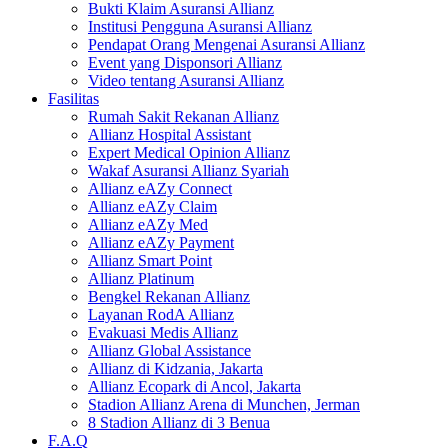
Bukti Klaim Asuransi Allianz
Institusi Pengguna Asuransi Allianz
Pendapat Orang Mengenai Asuransi Allianz
Event yang Disponsori Allianz
Video tentang Asuransi Allianz
Fasilitas
Rumah Sakit Rekanan Allianz
Allianz Hospital Assistant
Expert Medical Opinion Allianz
Wakaf Asuransi Allianz Syariah
Allianz eAZy Connect
Allianz eAZy Claim
Allianz eAZy Med
Allianz eAZy Payment
Allianz Smart Point
Allianz Platinum
Bengkel Rekanan Allianz
Layanan RodA Allianz
Evakuasi Medis Allianz
Allianz Global Assistance
Allianz di Kidzania, Jakarta
Allianz Ecopark di Ancol, Jakarta
Stadion Allianz Arena di Munchen, Jerman
8 Stadion Allianz di 3 Benua
F.A.Q