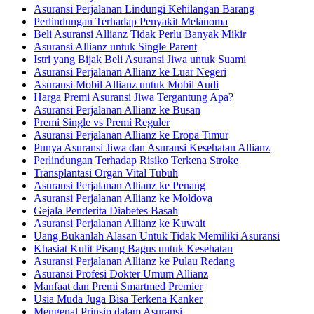
Asuransi Perjalanan Lindungi Kehilangan Barang
Perlindungan Terhadap Penyakit Melanoma
Beli Asuransi Allianz Tidak Perlu Banyak Mikir
Asuransi Allianz untuk Single Parent
Istri yang Bijak Beli Asuransi Jiwa untuk Suami
Asuransi Perjalanan Allianz ke Luar Negeri
Asuransi Mobil Allianz untuk Mobil Audi
Harga Premi Asuransi Jiwa Tergantung Apa?
Asuransi Perjalanan Allianz ke Busan
Premi Single vs Premi Reguler
Asuransi Perjalanan Allianz ke Eropa Timur
Punya Asuransi Jiwa dan Asuransi Kesehatan Allianz
Perlindungan Terhadap Risiko Terkena Stroke
Transplantasi Organ Vital Tubuh
Asuransi Perjalanan Allianz ke Penang
Asuransi Perjalanan Allianz ke Moldova
Gejala Penderita Diabetes Basah
Asuransi Perjalanan Allianz ke Kuwait
Uang Bukanlah Alasan Untuk Tidak Memiliki Asuransi
Khasiat Kulit Pisang Bagus untuk Kesehatan
Asuransi Perjalanan Allianz ke Pulau Redang
Asuransi Profesi Dokter Umum Allianz
Manfaat dan Premi Smartmed Premier
Usia Muda Juga Bisa Terkena Kanker
Mengenal Prinsip dalam Asuransi