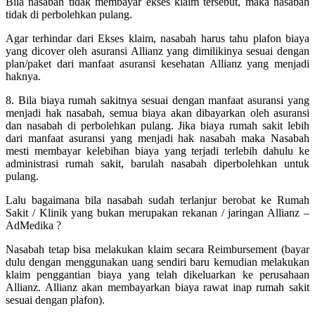
Bila nasabah tidak membayar ekses klaim tersebut, maka nasabah
tidak di perbolehkan pulang.
Agar terhindar dari Ekses klaim, nasabah harus tahu plafon biaya
yang dicover oleh asuransi Allianz yang dimilikinya sesuai dengan
plan/paket dari manfaat asuransi kesehatan Allianz yang menjadi
haknya.
8. Bila biaya rumah sakitnya sesuai dengan manfaat asuransi yang
menjadi hak nasabah, semua biaya akan dibayarkan oleh asuransi
dan nasabah di perbolehkan pulang. Jika biaya rumah sakit lebih
dari manfaat asuransi yang menjadi hak nasabah maka Nasabah
mesti membayar kelebihan biaya yang terjadi terlebih dahulu ke
administrasi rumah sakit, barulah nasabah diperbolehkan untuk
pulang.
Lalu bagaimana bila nasabah sudah terlanjur berobat ke Rumah
Sakit / Klinik yang bukan merupakan rekanan / jaringan Allianz –
AdMedika ?
Nasabah tetap bisa melakukan klaim secara Reimbursement (bayar
dulu dengan menggunakan uang sendiri baru kemudian melakukan
klaim penggantian biaya yang telah dikeluarkan ke perusahaan
Allianz. Allianz akan membayarkan biaya rawat inap rumah sakit
sesuai dengan plafon).