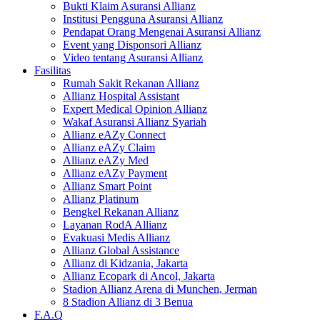
Bukti Klaim Asuransi Allianz
Institusi Pengguna Asuransi Allianz
Pendapat Orang Mengenai Asuransi Allianz
Event yang Disponsori Allianz
Video tentang Asuransi Allianz
Fasilitas
Rumah Sakit Rekanan Allianz
Allianz Hospital Assistant
Expert Medical Opinion Allianz
Wakaf Asuransi Allianz Syariah
Allianz eAZy Connect
Allianz eAZy Claim
Allianz eAZy Med
Allianz eAZy Payment
Allianz Smart Point
Allianz Platinum
Bengkel Rekanan Allianz
Layanan RodA Allianz
Evakuasi Medis Allianz
Allianz Global Assistance
Allianz di Kidzania, Jakarta
Allianz Ecopark di Ancol, Jakarta
Stadion Allianz Arena di Munchen, Jerman
8 Stadion Allianz di 3 Benua
F.A.Q