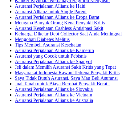
Kanker Payudara Berbahaya Bagi Ibu Menyusui
Asuransi Perjalanan Allianz ke Haiti
Asuransi Allianz untuk Single Parent
Asuransi Perjalanan Allianz ke Eropa Barat
Mengapa Banyak Orang Kena Penyakit Kritis
Asuransi Kesehatan Cashless Antisipasi Sakit
Keluarga Dikejar Debt Collector Saat Anda Meninggal
Mengobati Diabetes Melitus
Tips Membeli Asuransi Kesehatan
Asuransi Perjalanan Allianz ke Kamerun
Asuransi yang Cocok untuk Pebisnis
Asuransi Perjalanan Allianz ke Spanyol
Jeli dalam Memilih Asuransi Sakit Kritis yang Tepat
Masyarakat Indonesia Rawan Terkena Penyakit Kritis
Saya Tidak Butuh Asuransi, Saya Mau Beli Asuransi
Jual Tanah untuk Biaya Berobat Penyakit Berat
Asuransi Perjalanan Allianz ke Slovakia
Asuransi Perjalanan Allianz ke Vietnam
Asuransi Perjalanan Allianz ke Australia