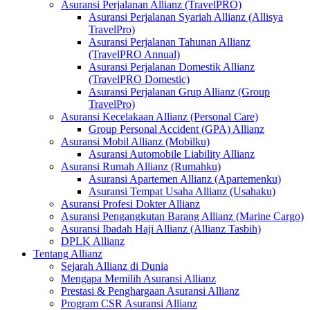
Asuransi Perjalanan Allianz (TravelPRO)
Asuransi Perjalanan Syariah Allianz (Allisya
TravelPro)
Asuransi Perjalanan Tahunan Allianz
(TravelPRO Annual)
Asuransi Perjalanan Domestik Allianz
(TravelPRO Domestic)
Asuransi Perjalanan Grup Allianz (Group
TravelPro)
Asuransi Kecelakaan Allianz (Personal Care)
Group Personal Accident (GPA) Allianz
Asuransi Mobil Allianz (Mobilku)
Asuransi Automobile Liability Allianz
Asuransi Rumah Allianz (Rumahku)
Asuransi Apartemen Allianz (Apartemenku)
Asuransi Tempat Usaha Allianz (Usahaku)
Asuransi Profesi Dokter Allianz
Asuransi Pengangkutan Barang Allianz (Marine Cargo)
Asuransi Ibadah Haji Allianz (Allianz Tasbih)
DPLK Allianz
Tentang Allianz
Sejarah Allianz di Dunia
Mengapa Memilih Asuransi Allianz
Prestasi & Penghargaan Asuransi Allianz
Program CSR Asuransi Allianz