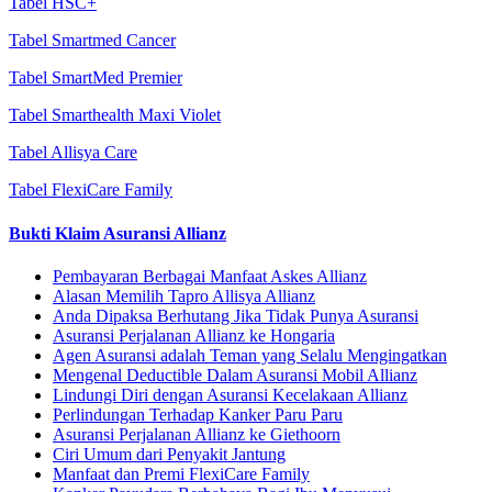
Tabel HSC+
Tabel Smartmed Cancer
Tabel SmartMed Premier
Tabel Smarthealth Maxi Violet
Tabel Allisya Care
Tabel FlexiCare Family
Bukti Klaim Asuransi Allianz
Pembayaran Berbagai Manfaat Askes Allianz
Alasan Memilih Tapro Allisya Allianz
Anda Dipaksa Berhutang Jika Tidak Punya Asuransi
Asuransi Perjalanan Allianz ke Hongaria
Agen Asuransi adalah Teman yang Selalu Mengingatkan
Mengenal Deductible Dalam Asuransi Mobil Allianz
Lindungi Diri dengan Asuransi Kecelakaan Allianz
Perlindungan Terhadap Kanker Paru Paru
Asuransi Perjalanan Allianz ke Giethoorn
Ciri Umum dari Penyakit Jantung
Manfaat dan Premi FlexiCare Family