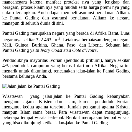
mancanegara karena manfaat proteksi nya yang lengkap dan
beragam, proses klaim nya yang mudah serta harga premi nya yang
cukup terjangkau. Anda dapat membeli asuransi perjalanan Allianz
ke Pantai Gading dan asuransi perjalanan Allianz ke negara
manapun di seluruh dunia di sini.
Pantai Gading merupakan negara yang berada di Afrika Barat. Luas
2
negaranya sekitar 322.463 km
. Letaknya berbatasan dengan negara
Mali, Guinea, Burkina, Ghana, Faso, dan Liberia. Sebutan lain
Pantai Gading yaitu
Ivory Coast
atau
Cote d’Ivoire
.
Penduduknya mayoritas Ivorian (penduduk pribumi), hanya sekitar
4% penduduk campuran yang berasal dari non Afrika. Negara ini
menarik untuk dikunjungi, rencanakan jalan-jalan ke Pantai Gading
bersama keluarga Anda.
Wisatawan yang jalan-jalan ke Pantai Gading kebanyakan
menganut agama Kristen dan Islam, karena penduduk Ivorian
menganut kedua agama tersebut. Jumlah penganut agama Kristen
maupun Islam sama besar. Para wisatawan dapat mengunjungi
beberapa tempat wisata terkenal. Berikut merupakan tempat wisata
yang bisa dikunjungi ketika Jalan-jalan ke Pantai Gading.