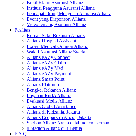
Bukti Klaim Asuransi Allianz
Institusi Pengguna Asuransi Allianz
Pendapat Orang Mengenai Asuransi Allianz
Event yang Disponsori Allianz
Video tentang Asuransi Allianz
Fasilitas
Rumah Sakit Rekanan Allianz
Allianz Hospital Assistant
Expert Medical Opinion Allianz
Wakaf Asuransi Allianz Syariah
Allianz eAZy Connect
Allianz eAZy Claim
Allianz eAZy Med
Allianz eAZy Payment
Allianz Smart Point
Allianz Platinum
Bengkel Rekanan Allianz
Layanan RodA Allianz
Evakuasi Medis Allianz
Allianz Global Assistance
Allianz di Kidzania, Jakarta
Allianz Ecopark di Ancol, Jakarta
Stadion Allianz Arena di Munchen, Jerman
8 Stadion Allianz di 3 Benua
F.A.Q