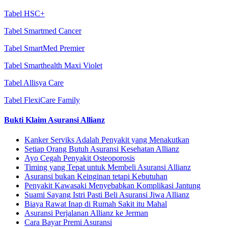
Tabel HSC+
Tabel Smartmed Cancer
Tabel SmartMed Premier
Tabel Smarthealth Maxi Violet
Tabel Allisya Care
Tabel FlexiCare Family
Bukti Klaim Asuransi Allianz
Kanker Serviks Adalah Penyakit yang Menakutkan
Setiap Orang Butuh Asuransi Kesehatan Allianz
Ayo Cegah Penyakit Osteoporosis
Timing yang Tepat untuk Membeli Asuransi Allianz
Asuransi bukan Keinginan tetapi Kebutuhan
Penyakit Kawasaki Menyebabkan Komplikasi Jantung
Suami Sayang Istri Pasti Beli Asuransi Jiwa Allianz
Biaya Rawat Inap di Rumah Sakit itu Mahal
Asuransi Perjalanan Allianz ke Jerman
Cara Bayar Premi Asuransi