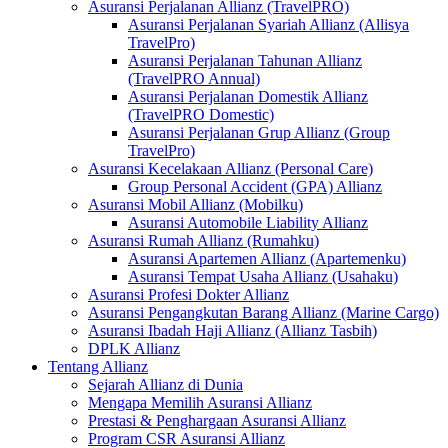
Asuransi Perjalanan Allianz (TravelPRO)
Asuransi Perjalanan Syariah Allianz (Allisya
TravelPro)
Asuransi Perjalanan Tahunan Allianz
(TravelPRO Annual)
Asuransi Perjalanan Domestik Allianz
(TravelPRO Domestic)
Asuransi Perjalanan Grup Allianz (Group
TravelPro)
Asuransi Kecelakaan Allianz (Personal Care)
Group Personal Accident (GPA) Allianz
Asuransi Mobil Allianz (Mobilku)
Asuransi Automobile Liability Allianz
Asuransi Rumah Allianz (Rumahku)
Asuransi Apartemen Allianz (Apartemenku)
Asuransi Tempat Usaha Allianz (Usahaku)
Asuransi Profesi Dokter Allianz
Asuransi Pengangkutan Barang Allianz (Marine Cargo)
Asuransi Ibadah Haji Allianz (Allianz Tasbih)
DPLK Allianz
Tentang Allianz
Sejarah Allianz di Dunia
Mengapa Memilih Asuransi Allianz
Prestasi & Penghargaan Asuransi Allianz
Program CSR Asuransi Allianz