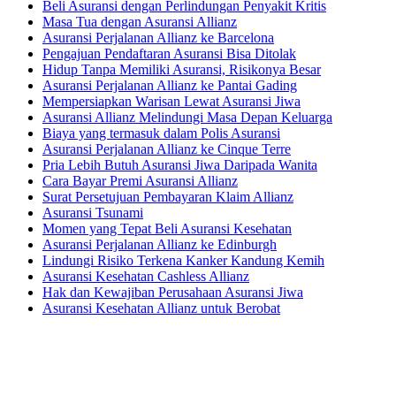
Beli Asuransi dengan Perlindungan Penyakit Kritis
Masa Tua dengan Asuransi Allianz
Asuransi Perjalanan Allianz ke Barcelona
Pengajuan Pendaftaran Asuransi Bisa Ditolak
Hidup Tanpa Memiliki Asuransi, Risikonya Besar
Asuransi Perjalanan Allianz ke Pantai Gading
Mempersiapkan Warisan Lewat Asuransi Jiwa
Asuransi Allianz Melindungi Masa Depan Keluarga
Biaya yang termasuk dalam Polis Asuransi
Asuransi Perjalanan Allianz ke Cinque Terre
Pria Lebih Butuh Asuransi Jiwa Daripada Wanita
Cara Bayar Premi Asuransi Allianz
Surat Persetujuan Pembayaran Klaim Allianz
Asuransi Tsunami
Momen yang Tepat Beli Asuransi Kesehatan
Asuransi Perjalanan Allianz ke Edinburgh
Lindungi Risiko Terkena Kanker Kandung Kemih
Asuransi Kesehatan Cashless Allianz
Hak dan Kewajiban Perusahaan Asuransi Jiwa
Asuransi Kesehatan Allianz untuk Berobat