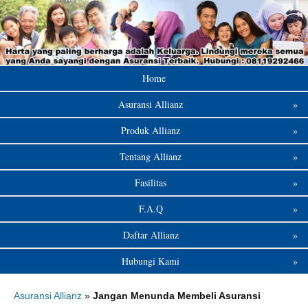
Home
Asuransi Allianz
»
Produk Allianz
»
Tentang Allianz
»
Fasilitas
»
F.A.Q
»
Daftar Allianz
»
Hubungi Kami
»
Asuransi Allianz
»
Jangan Menunda Membeli Asuransi