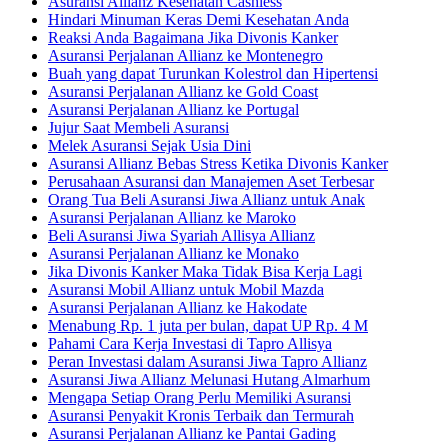
Asuransi Allianz Kesehatan Cashless
Hindari Minuman Keras Demi Kesehatan Anda
Reaksi Anda Bagaimana Jika Divonis Kanker
Asuransi Perjalanan Allianz ke Montenegro
Buah yang dapat Turunkan Kolestrol dan Hipertensi
Asuransi Perjalanan Allianz ke Gold Coast
Asuransi Perjalanan Allianz ke Portugal
Jujur Saat Membeli Asuransi
Melek Asuransi Sejak Usia Dini
Asuransi Allianz Bebas Stress Ketika Divonis Kanker
Perusahaan Asuransi dan Manajemen Aset Terbesar
Orang Tua Beli Asuransi Jiwa Allianz untuk Anak
Asuransi Perjalanan Allianz ke Maroko
Beli Asuransi Jiwa Syariah Allisya Allianz
Asuransi Perjalanan Allianz ke Monako
Jika Divonis Kanker Maka Tidak Bisa Kerja Lagi
Asuransi Mobil Allianz untuk Mobil Mazda
Asuransi Perjalanan Allianz ke Hakodate
Menabung Rp. 1 juta per bulan, dapat UP Rp. 4 M
Pahami Cara Kerja Investasi di Tapro Allisya
Peran Investasi dalam Asuransi Jiwa Tapro Allianz
Asuransi Jiwa Allianz Melunasi Hutang Almarhum
Mengapa Setiap Orang Perlu Memiliki Asuransi
Asuransi Penyakit Kronis Terbaik dan Termurah
Asuransi Perjalanan Allianz ke Pantai Gading