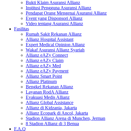
Bukti Klaim Asuransi Allianz
Institusi Pengguna Asuransi Allianz
Pendapat Orang Mengenai Asuransi Allianz
Event yang Disponsori Allianz
Video tentang Asuransi Allianz
Fasilitas
Rumah Sakit Rekanan Allianz
Allianz Hospital Assistant
Expert Medical Opinion Allianz
Wakaf Asuransi Allianz Syariah
Allianz eAZy Connect
Allianz eAZy Claim
Allianz eAZy Med
Allianz eAZy Payment
Allianz Smart Point
Allianz Platinum
Bengkel Rekanan Allianz
Layanan RodA Allianz
Evakuasi Medis Allianz
Allianz Global Assistance
Allianz di Kidzania, Jakarta
Allianz Ecopark di Ancol, Jakarta
Stadion Allianz Arena di Munchen, Jerman
8 Stadion Allianz di 3 Benua
F.A.Q