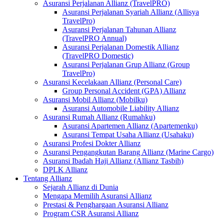
Asuransi Perjalanan Allianz (TravelPRO)
Asuransi Perjalanan Syariah Allianz (Allisya
TravelPro)
Asuransi Perjalanan Tahunan Allianz
(TravelPRO Annual)
Asuransi Perjalanan Domestik Allianz
(TravelPRO Domestic)
Asuransi Perjalanan Grup Allianz (Group
TravelPro)
Asuransi Kecelakaan Allianz (Personal Care)
Group Personal Accident (GPA) Allianz
Asuransi Mobil Allianz (Mobilku)
Asuransi Automobile Liability Allianz
Asuransi Rumah Allianz (Rumahku)
Asuransi Apartemen Allianz (Apartemenku)
Asuransi Tempat Usaha Allianz (Usahaku)
Asuransi Profesi Dokter Allianz
Asuransi Pengangkutan Barang Allianz (Marine Cargo)
Asuransi Ibadah Haji Allianz (Allianz Tasbih)
DPLK Allianz
Tentang Allianz
Sejarah Allianz di Dunia
Mengapa Memilih Asuransi Allianz
Prestasi & Penghargaan Asuransi Allianz
Program CSR Asuransi Allianz