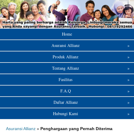
Home
Asuransi Allianz
»
Produk Allianz
»
Tentang Allianz
»
Fasilitas
»
F.A.Q
»
Daftar Allianz
»
Hubungi Kami
»
Asuransi Allianz
»
Penghargaan yang Pernah Diterima