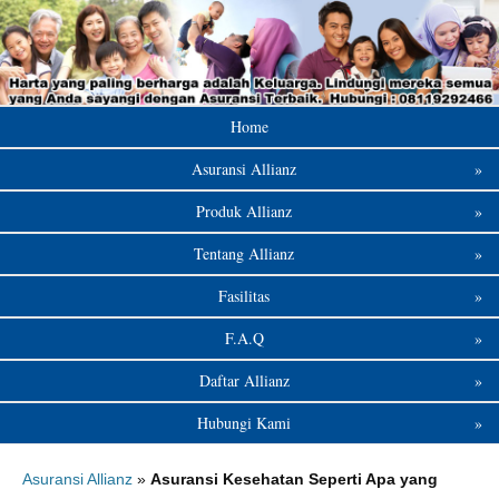
Home
Asuransi Allianz
»
Produk Allianz
»
Tentang Allianz
»
Fasilitas
»
F.A.Q
»
Daftar Allianz
»
Hubungi Kami
»
Asuransi Allianz
»
Asuransi Kesehatan Seperti Apa yang