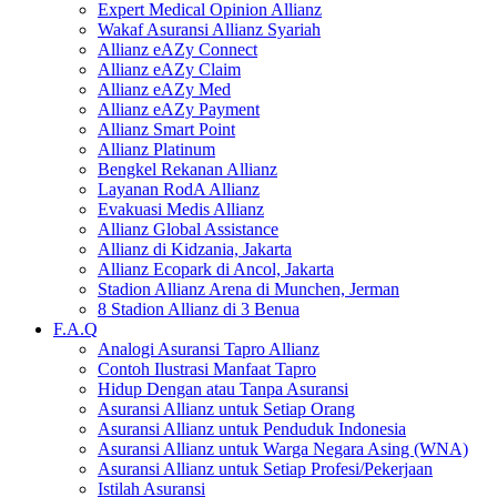
Expert Medical Opinion Allianz
Wakaf Asuransi Allianz Syariah
Allianz eAZy Connect
Allianz eAZy Claim
Allianz eAZy Med
Allianz eAZy Payment
Allianz Smart Point
Allianz Platinum
Bengkel Rekanan Allianz
Layanan RodA Allianz
Evakuasi Medis Allianz
Allianz Global Assistance
Allianz di Kidzania, Jakarta
Allianz Ecopark di Ancol, Jakarta
Stadion Allianz Arena di Munchen, Jerman
8 Stadion Allianz di 3 Benua
F.A.Q
Analogi Asuransi Tapro Allianz
Contoh Ilustrasi Manfaat Tapro
Hidup Dengan atau Tanpa Asuransi
Asuransi Allianz untuk Setiap Orang
Asuransi Allianz untuk Penduduk Indonesia
Asuransi Allianz untuk Warga Negara Asing (WNA)
Asuransi Allianz untuk Setiap Profesi/Pekerjaan
Istilah Asuransi