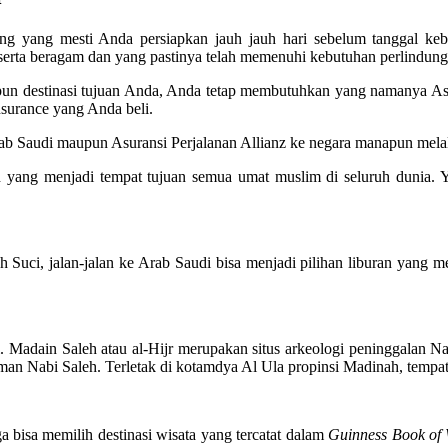
ing yang mesti Anda persiapkan jauh jauh hari sebelum tanggal ke
serta beragam dan yang pastinya telah memenuhi kebutuhan perlindun
pun destinasi tujuan Anda, Anda tetap membutuhkan yang namanya Asu
nsurance yang Anda beli.
 Saudi maupun Asuransi Perjalanan Allianz ke negara manapun melalui
 yang menjadi tempat tujuan semua umat muslim di seluruh dunia. Y
h Suci, jalan-jalan ke Arab Saudi bisa menjadi pilihan liburan yang m
Madain Saleh atau al-Hijr merupakan situs arkeologi peninggalan Naba
man Nabi Saleh. Terletak di kotamdya Al Ula propinsi Madinah, tempa
a bisa memilih destinasi wisata yang tercatat dalam
Guinness Book of 