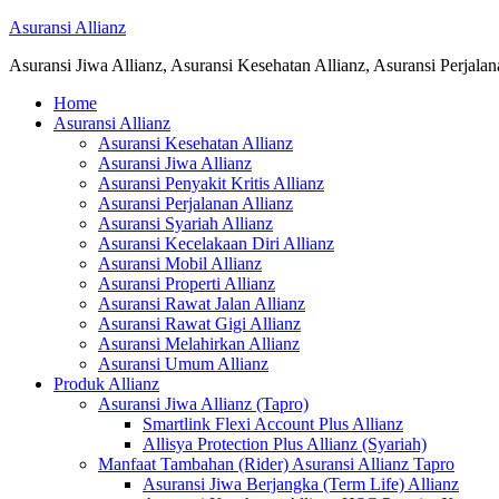
Asuransi Allianz
Asuransi Jiwa Allianz, Asuransi Kesehatan Allianz, Asuransi Perjala
Home
Asuransi Allianz
Asuransi Kesehatan Allianz
Asuransi Jiwa Allianz
Asuransi Penyakit Kritis Allianz
Asuransi Perjalanan Allianz
Asuransi Syariah Allianz
Asuransi Kecelakaan Diri Allianz
Asuransi Mobil Allianz
Asuransi Properti Allianz
Asuransi Rawat Jalan Allianz
Asuransi Rawat Gigi Allianz
Asuransi Melahirkan Allianz
Asuransi Umum Allianz
Produk Allianz
Asuransi Jiwa Allianz (Tapro)
Smartlink Flexi Account Plus Allianz
Allisya Protection Plus Allianz (Syariah)
Manfaat Tambahan (Rider) Asuransi Allianz Tapro
Asuransi Jiwa Berjangka (Term Life) Allianz