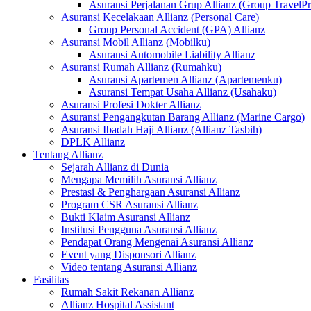
Asuransi Perjalanan Grup Allianz (Group TravelPr
Asuransi Kecelakaan Allianz (Personal Care)
Group Personal Accident (GPA) Allianz
Asuransi Mobil Allianz (Mobilku)
Asuransi Automobile Liability Allianz
Asuransi Rumah Allianz (Rumahku)
Asuransi Apartemen Allianz (Apartemenku)
Asuransi Tempat Usaha Allianz (Usahaku)
Asuransi Profesi Dokter Allianz
Asuransi Pengangkutan Barang Allianz (Marine Cargo)
Asuransi Ibadah Haji Allianz (Allianz Tasbih)
DPLK Allianz
Tentang Allianz
Sejarah Allianz di Dunia
Mengapa Memilih Asuransi Allianz
Prestasi & Penghargaan Asuransi Allianz
Program CSR Asuransi Allianz
Bukti Klaim Asuransi Allianz
Institusi Pengguna Asuransi Allianz
Pendapat Orang Mengenai Asuransi Allianz
Event yang Disponsori Allianz
Video tentang Asuransi Allianz
Fasilitas
Rumah Sakit Rekanan Allianz
Allianz Hospital Assistant