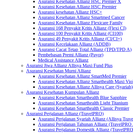
Asuransi Kesehatan Allianz HSC Premier X
Asuransi Kesehatan Allianz HSC Premier
Asuransi kesehatan Allianz HSC+
Asuransi Kesehatan Allianz Smartmed Cancer
Asuransi Kesehatan Allianz Flexicare Family
Asuransi 168 Penyakit Kritis Allianz (Flexi CI)
Asuransi 100 Penyakit Kritis Allianz (CI100)
Asuransi 49 Penyakit Kritis Allianz (CI/CI+)
Asuransi Kecelakaan Allianz (ADDB)
Asuransi Cacat Tetap Total Allianz (TPD/TPD A)
Pembebasan Premi Allianz (Payor)
Medical Assistance Allianz
Asuransi Jiwa Allianz Allisya Maxi Fund Plus
Asuransi Kesehatan Murni Allianz
Asuransi Kesehatan Allianz SmartMed Premier
Asuransi Kesehatan Allianz Smarthealth Maxi Viol
Asuransi Kesehatan Allianz Allisya Care (Syariah)
Asuransi Kesehatan Kumpulan Allianz
Asuransi Kesehatan Smarthealth Blue Sapphire
Asuransi Kesehatan Smarthealth Light Titanium
Asuransi Kesehatan Smarthealth Classic Premier
Asuransi Perjalanan Allianz (TravelPRO)
Asuransi Perjalanan Syariah Allianz (Allisya Trave
Asuransi Perjalanan Tahunan Allianz (TravelPRO
Asuransi Perjalanan Domestik Allianz (TravelPR