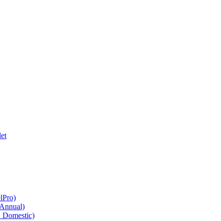
et
lPro)
 Annual)
O Domestic)