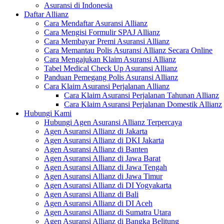
Asuransi di Indonesia
Daftar Allianz
Cara Mendaftar Asuransi Allianz
Cara Mengisi Formulir SPAJ Allianz
Cara Membayar Premi Asuransi Allianz
Cara Memantau Polis Asuransi Allianz Secara Online
Cara Mengajukan Klaim Asuransi Allianz
Tabel Medical Check Up Asuransi Allianz
Panduan Pemegang Polis Asuransi Allianz
Cara Klaim Asuransi Perjalanan Allianz
Cara Klaim Asuransi Perjalanan Tahunan Allianz
Cara Klaim Asuransi Perjalanan Domestik Allianz
Hubungi Kami
Hubungi Agen Asuransi Allianz Terpercaya
Agen Asuransi Allianz di Jakarta
Agen Asuransi Allianz di DKI Jakarta
Agen Asuransi Allianz di Banten
Agen Asuransi Allianz di Jawa Barat
Agen Asuransi Allianz di Jawa Tengah
Agen Asuransi Allianz di Jawa Timur
Agen Asuransi Allianz di DI Yogyakarta
Agen Asuransi Allianz di Bali
Agen Asuransi Allianz di DI Aceh
Agen Asuransi Allianz di Sumatra Utara
Agen Asuransi Allianz di Bangka Belitung