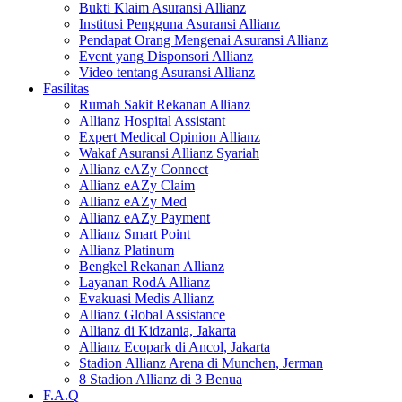
Bukti Klaim Asuransi Allianz
Institusi Pengguna Asuransi Allianz
Pendapat Orang Mengenai Asuransi Allianz
Event yang Disponsori Allianz
Video tentang Asuransi Allianz
Fasilitas
Rumah Sakit Rekanan Allianz
Allianz Hospital Assistant
Expert Medical Opinion Allianz
Wakaf Asuransi Allianz Syariah
Allianz eAZy Connect
Allianz eAZy Claim
Allianz eAZy Med
Allianz eAZy Payment
Allianz Smart Point
Allianz Platinum
Bengkel Rekanan Allianz
Layanan RodA Allianz
Evakuasi Medis Allianz
Allianz Global Assistance
Allianz di Kidzania, Jakarta
Allianz Ecopark di Ancol, Jakarta
Stadion Allianz Arena di Munchen, Jerman
8 Stadion Allianz di 3 Benua
F.A.Q