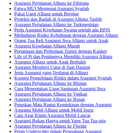
Asuransi Perjalanan Allianz ke Ethiopia
Fatwa MUI Mengenai Asuransi Syariah
Pakai Uang Allianz untuk Berobat
Proteksi dan Ibadah di Asuransi Allianz Tasbih
Asuransi Perjalanan Allianz ke Turkmenistan
Perlu Asuransi Kesehatan Swasta setelah ada BPJS
Melindungi Risiko Kehidupan dengan Asuransi Allianz
Orang Tua Beli Asuransi Jiwa Allianz untuk Anak
Asuransi Kesehatan Allianz Murah
Persamaan dan Perbedaan Tumor dengan Kanker
Life of Pi dan Pentingnya Memiliki Asuransi Allianz
Asuransi Allianz untuk Anak Berbakti
Asuransi Memberi Uang di Saat Darurat
Jenis Asuransi yang Terdapat di Allianz
Konsep Pengelolaan Risiko dalam Asuransi Syariah
Asuransi Perjalanan Allianz ke Bhutan
Cara Menentukan Uang Santunan Asuransi Jiwa
Asuransi Perjalanan Allianz ke Vatikan
Asuransi Perjalanan Allianz ke Busan
Putuskan Mata Rantai Kemiskinan dengan Asuransi
Asuransi Mobil Allianz untuk Mobil Isuzu
Cara Agar Klaim Asuransi Mobil Lancar
Asuransi Bukan Hanya untuk Yang Tua Tua saja
Asuransi Perjalanan Allianz ke Florida
Peran Underwriter dalam Perusahaan Asuransi