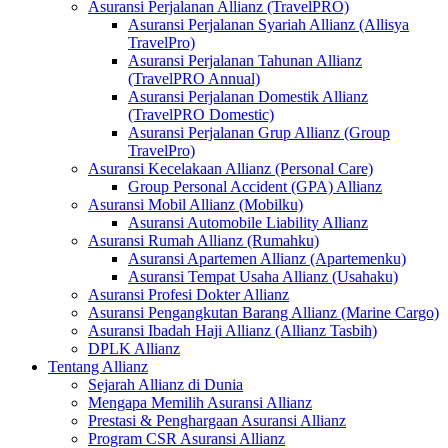
Asuransi Perjalanan Allianz (TravelPRO)
Asuransi Perjalanan Syariah Allianz (Allisya
TravelPro)
Asuransi Perjalanan Tahunan Allianz
(TravelPRO Annual)
Asuransi Perjalanan Domestik Allianz
(TravelPRO Domestic)
Asuransi Perjalanan Grup Allianz (Group
TravelPro)
Asuransi Kecelakaan Allianz (Personal Care)
Group Personal Accident (GPA) Allianz
Asuransi Mobil Allianz (Mobilku)
Asuransi Automobile Liability Allianz
Asuransi Rumah Allianz (Rumahku)
Asuransi Apartemen Allianz (Apartemenku)
Asuransi Tempat Usaha Allianz (Usahaku)
Asuransi Profesi Dokter Allianz
Asuransi Pengangkutan Barang Allianz (Marine Cargo)
Asuransi Ibadah Haji Allianz (Allianz Tasbih)
DPLK Allianz
Tentang Allianz
Sejarah Allianz di Dunia
Mengapa Memilih Asuransi Allianz
Prestasi & Penghargaan Asuransi Allianz
Program CSR Asuransi Allianz