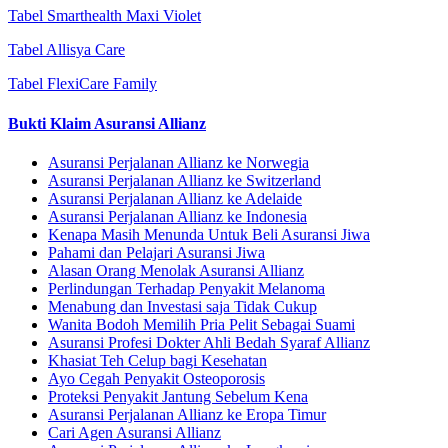
Tabel Smarthealth Maxi Violet
Tabel Allisya Care
Tabel FlexiCare Family
Bukti Klaim Asuransi Allianz
Asuransi Perjalanan Allianz ke Norwegia
Asuransi Perjalanan Allianz ke Switzerland
Asuransi Perjalanan Allianz ke Adelaide
Asuransi Perjalanan Allianz ke Indonesia
Kenapa Masih Menunda Untuk Beli Asuransi Jiwa
Pahami dan Pelajari Asuransi Jiwa
Alasan Orang Menolak Asuransi Allianz
Perlindungan Terhadap Penyakit Melanoma
Menabung dan Investasi saja Tidak Cukup
Wanita Bodoh Memilih Pria Pelit Sebagai Suami
Asuransi Profesi Dokter Ahli Bedah Syaraf Allianz
Khasiat Teh Celup bagi Kesehatan
Ayo Cegah Penyakit Osteoporosis
Proteksi Penyakit Jantung Sebelum Kena
Asuransi Perjalanan Allianz ke Eropa Timur
Cari Agen Asuransi Allianz