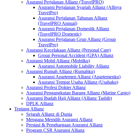
Asuransi Perjalanan Allianz (TravelPRO)
Asuransi Perjalanan Syariah Allianz (Allisya
TravelPro)
Asuransi Perjalanan Tahunan Allianz
(TravelPRO Annual)
Asuransi Perjalanan Domestik Allianz
(TravelPRO Domestic)
Asuransi Perjalanan Grup Allianz (Group
TravelPro)
Asuransi Kecelakaan Allianz (Personal Care)
Group Personal Accident (GPA) Allianz
Asuransi Mobil Allianz (Mobilku)
Asuransi Automobile Liability Allianz
Asuransi Rumah Allianz (Rumahku)
Asuransi Apartemen Allianz (Apartemenku)
Asuransi Tempat Usaha Allianz (Usahaku)
Asuransi Profesi Dokter Allianz
Asuransi Pengangkutan Barang Allianz (Marine Cargo)
Asuransi Ibadah Haji Allianz (Allianz Tasbih)
DPLK Allianz
Tentang Allianz
Sejarah Allianz di Dunia
Mengapa Memilih Asuransi Allianz
Prestasi & Penghargaan Asuransi Allianz
Program CSR Asuransi Allianz