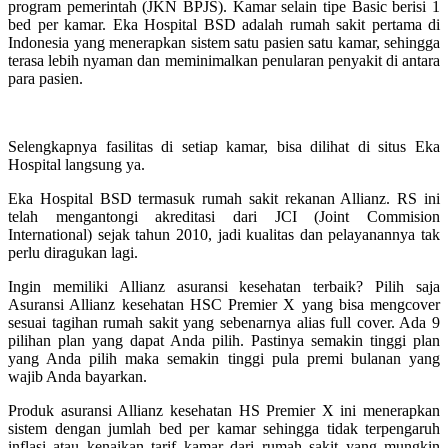
program pemerintah (JKN BPJS). Kamar selain tipe Basic berisi 1
bed per kamar. Eka Hospital BSD adalah rumah sakit pertama di
Indonesia yang menerapkan sistem satu pasien satu kamar, sehingga
terasa lebih nyaman dan meminimalkan penularan penyakit di antara
para pasien.
Selengkapnya fasilitas di setiap kamar, bisa dilihat di situs Eka
Hospital langsung ya.
Eka Hospital BSD termasuk rumah sakit rekanan Allianz. RS ini
telah mengantongi akreditasi dari JCI (Joint Commision
International) sejak tahun 2010, jadi kualitas dan pelayanannya tak
perlu diragukan lagi.
Ingin memiliki Allianz asuransi kesehatan terbaik? Pilih saja
Asuransi Allianz kesehatan HSC Premier X yang bisa mengcover
sesuai tagihan rumah sakit yang sebenarnya alias full cover. Ada 9
pilihan plan yang dapat Anda pilih. Pastinya semakin tinggi plan
yang Anda pilih maka semakin tinggi pula premi bulanan yang
wajib Anda bayarkan.
Produk asuransi Allianz kesehatan HS Premier X ini menerapkan
sistem dengan jumlah bed per kamar sehingga tidak terpengaruh
inflasi atau kenaikan tarif kamar dari rumah sakit yang mungkin