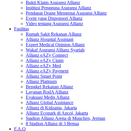
Bukti Klaim Asuransi Allianz
Institusi Pengguna Asuransi Allianz
Pendapat Orang Mengenai Asuransi Allianz
Event yang Disponsori Allianz
Video tentang Asuransi Allianz
Fasilitas
Rumah Sakit Rekanan Allianz
Allianz Hospital Assistant
Expert Medical Opinion Allianz
Wakaf Asuransi Allianz Syariah
Allianz eAZy Connect
Allianz eAZy Claim
Allianz eAZy Med
Allianz eAZy Payment
Allianz Smart Point
Allianz Platinum
Bengkel Rekanan Allianz
Layanan RodA Allianz
Evakuasi Medis Allianz
Allianz Global Assistance
Allianz di Kidzania, Jakarta
Allianz Ecopark di Ancol, Jakarta
Stadion Allianz Arena di Munchen, Jerman
8 Stadion Allianz di 3 Benua
F.A.Q