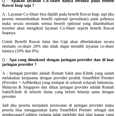
Q :
Apakah layanan Co-Share hanya berlaku pada benefit
Rawat Inap saja ?
A : Layanan Co-Share bisa dipilih pada benefit Rawat Inap, tapi jika
peserta menambahkan benefit optional (persalinan) pada polisnya
maka secara otomatis semua benefit optional yang ditambahkan
tersebut akan mengikuti layanan Co-Share seperti benefit Rawat
Inapnya.
Untuk Benefit Rawat Jalan dan Gigi akan diberlakukan secara
otomatis co-share 20% dan tidak dapat memilih layanan co-share
lainnya (10% dan 0%)
Q :
Apa yang dimaksud dengan jaringan provider dan di luar
jaringan provider ?
A : Jaringan provider adalah Rumah Sakit atau Klinik yang sudah
melakukan kerjasama dengan provider produk SmartMed Premier
(Provider = AdMedika) yang terdapat di seluruh wilayah Indonesia,
Malaysia & Singapore dan diluar jaringan provider adalah Rumah
Sakit/Klinik di seluruh dunia yang belum bekerja sama dengan
provider.
Jadi jika peserta menjalani perawatan di jaringan provider maka
peserta bisa menggunakan kartu SmartMed Premier sebagai alat
pembayaran/Cashless (selama tidak melebihi dari plan kamar yang