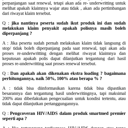
perpanjangan saat renewal, tetapi akan ada re- underwritting untuk
melihat apakah klaimnya wajar atau tidak , akan ada pertimbangan
dari riwayat klaim tersebut.
Q :
jika nantinya peserta sudah ikut produk ini dan sudah
melakukan klaim penyakit apakah polisnya masih boleh
diperpanjang ?
A : Jika peserta sudah pernah melakukan klaim tidak langsung di
stop/ tidak boleh diperpanjang pada saat renewal, tapi akan ada
proses re-underwritting dengan melihat riwayat klaimnya dan
keputusan apakah polis dapat dilanjutkan tergantung dari hasil
proses re-underwritting saat proses renewal tersebut.
Q :
Dan apakah akan dikenakan ekstra loading ? bagaimana
perhitungannya, naik 50%, 100% atau berapa % ?
A : tidak bisa diinformasikan karena tidak bisa dipastikan
besarannya dan tergantung hasil underwritingnya, tapi maksimal
200% atau diberlakukan pengecualian untuk kondisi tertentu, atau
tidak dapat dilanjutkan pertanggungannya.
Q :
Pengcoveran HIV/AIDS dalam produk smartmed premier
seperti apa ?