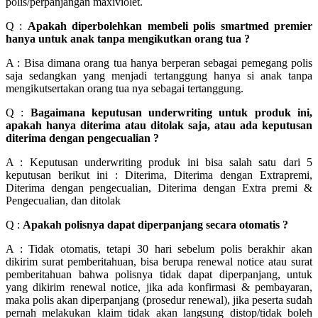
polis/perpanjangan maxiviolet.
Q :
Apakah diperbolehkan membeli polis smartmed premier
hanya untuk anak tanpa mengikutkan orang tua ?
A : Bisa dimana orang tua hanya berperan sebagai pemegang polis
saja sedangkan yang menjadi tertanggung hanya si anak tanpa
mengikutsertakan orang tua nya sebagai tertanggung.
Q :
Bagaimana keputusan underwriting untuk produk ini,
apakah hanya diterima atau ditolak saja, atau ada keputusan
diterima dengan pengecualian ?
A : Keputusan underwriting produk ini bisa salah satu dari 5
keputusan berikut ini : Diterima, Diterima dengan Extrapremi,
Diterima dengan pengecualian, Diterima dengan Extra premi &
Pengecualian, dan ditolak
Q :
Apakah polisnya dapat diperpanjang secara otomatis ?
A : Tidak otomatis, tetapi 30 hari sebelum polis berakhir akan
dikirim surat pemberitahuan, bisa berupa renewal notice atau surat
pemberitahuan bahwa polisnya tidak dapat diperpanjang, untuk
yang dikirim renewal notice, jika ada konfirmasi & pembayaran,
maka polis akan diperpanjang (prosedur renewal), jika peserta sudah
pernah melakukan klaim tidak akan langsung distop/tidak boleh