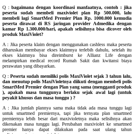
Q :
bagaimana dengan koordinasi manfaatnya, contoh : jika
peserta sudah membeli maxiviolet plan Rp 500.000, lalu
membeli lagi SmartMed Premier Plan Rp. 1000.000 kemudia
peserta dirawat di RS jaringan provider Admedika dengan
kamar Rp 1.300.000/hari, apakah selisihnya bisa dicover oleh
produk MaxiViolet?
A : Jika peserta klaim dengan menggunakan cashless maka peserta
diharuskan membayar ekses klaimnya terlebih dahulu, setelah itu
ekses klaimnya bisa direimburst ke Allianz Life dengan
melampirkan medical record Rumah Sakit dan kwitansi biaya
perawatan yang dibayarkan.
Q :
Peserta sudah memiliki polis MaxiViolet sejak 3 tahun lalu,
dan menutup polis MaxiVioletnya diikuti dengan membeli polis
SmartMed Premier dengan Plan yang sama (mengganti produk
), apakah masa tunggunya berlaku sejak awal lagi (untuk
peyakit khusus dan masa tunggu ) ?
A : Jika jumlah plannya sama maka tidak ada masa tunggu lagi
untuk smartmed premiernya, tapi jika ternyata plan smartmed
premiernya lebih besar dari maxivioletnya maka selisihnya akan
dikenakan masa tunggu lagi. Perubahan maxiviolet ke smartmed
premier hanya dapat dilakukan pada saat ulang tahun