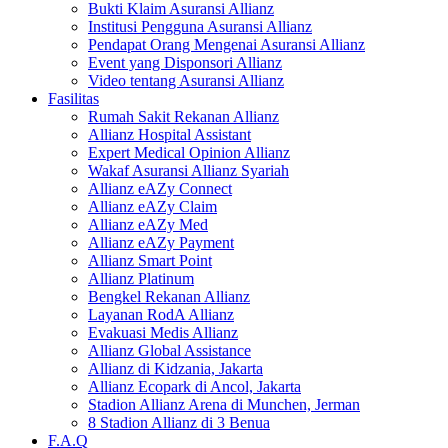
Bukti Klaim Asuransi Allianz
Institusi Pengguna Asuransi Allianz
Pendapat Orang Mengenai Asuransi Allianz
Event yang Disponsori Allianz
Video tentang Asuransi Allianz
Fasilitas
Rumah Sakit Rekanan Allianz
Allianz Hospital Assistant
Expert Medical Opinion Allianz
Wakaf Asuransi Allianz Syariah
Allianz eAZy Connect
Allianz eAZy Claim
Allianz eAZy Med
Allianz eAZy Payment
Allianz Smart Point
Allianz Platinum
Bengkel Rekanan Allianz
Layanan RodA Allianz
Evakuasi Medis Allianz
Allianz Global Assistance
Allianz di Kidzania, Jakarta
Allianz Ecopark di Ancol, Jakarta
Stadion Allianz Arena di Munchen, Jerman
8 Stadion Allianz di 3 Benua
F.A.Q