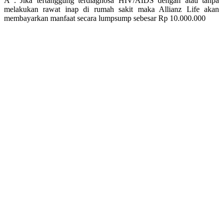
A : Jika tertanggung terdiagnosa HIV/AIDS dengan atau tanpa
melakukan rawat inap di rumah sakit maka Allianz Life akan
membayarkan manfaat secara lumpsump sebesar Rp 10.000.000