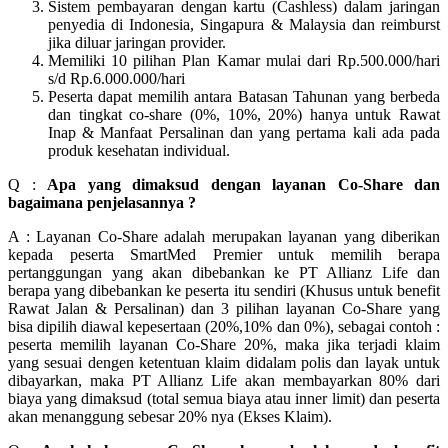
Sistem pembayaran dengan kartu (Cashless) dalam jaringan
penyedia di Indonesia, Singapura & Malaysia dan reimburst
jika diluar jaringan provider.
Memiliki 10 pilihan Plan Kamar mulai dari Rp.500.000/hari
s/d Rp.6.000.000/hari
Peserta dapat memilih antara Batasan Tahunan yang berbeda
dan tingkat co-share (0%, 10%, 20%) hanya untuk Rawat
Inap & Manfaat Persalinan dan yang pertama kali ada pada
produk kesehatan individual.
Q :
Apa yang dimaksud dengan layanan Co-Share dan
bagaimana penjelasannya ?
A : Layanan Co-Share adalah merupakan layanan yang diberikan
kepada peserta SmartMed Premier untuk memilih berapa
pertanggungan yang akan dibebankan ke PT Allianz Life dan
berapa yang dibebankan ke peserta itu sendiri (Khusus untuk benefit
Rawat Jalan & Persalinan) dan 3 pilihan layanan Co-Share yang
bisa dipilih diawal kepesertaan (20%,10% dan 0%), sebagai contoh :
peserta memilih layanan Co-Share 20%, maka jika terjadi klaim
yang sesuai dengen ketentuan klaim didalam polis dan layak untuk
dibayarkan, maka PT Allianz Life akan membayarkan 80% dari
biaya yang dimaksud (total semua biaya atau inner limit) dan peserta
akan menanggung sebesar 20% nya (Ekses Klaim).