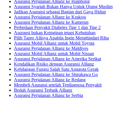
Asuransi Perjalanan Allianz ke Haiphong
Asuransi Syariah Bukan Hanya Untuk Orang Muslim
Jadikan Asuransi sebagai Bagian dari Gaya Hidup
Asuransi Perjalanan Allianz ke Krakow
Asuransi Perjalanan Allianz ke Kamerun
Perbedaan Penyakit Diabetes Tipe 1 dan Tipe 2
Asuransi bukan Keinginan tetapi Kebutuhan
Pilih Tapro Allisya Apabila Ingin Menghindari Riba
Asuransi Mobil Allianz untuk Mobil Toyota
Asuransi Perjalanan Allianz ke Maldives
Asuransi Mobil Allianz untuk Mobil Nissan
Asuransi Perjalanan Allianz ke Amerika Serikat
Kendalikan Risiko dengan Asuransi Allianz
Kehilangan Fungsi Salah Satu Anggota Gerak
Asuransi Perjalanan Allianz ke Shirakawa Go
Asuransi Perjalanan Allianz ke Redang
Membeli Asuransi setelah Terdiagnosa Penyakit
Bedah Asuransi Terbaik Allianz
Asuransi Perjalanan Allianz ke Serbia