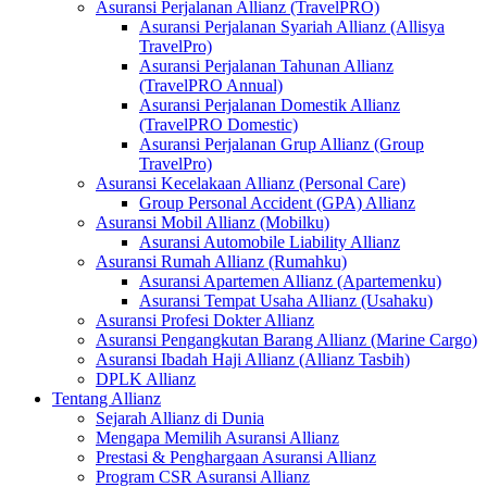
Asuransi Perjalanan Allianz (TravelPRO)
Asuransi Perjalanan Syariah Allianz (Allisya
TravelPro)
Asuransi Perjalanan Tahunan Allianz
(TravelPRO Annual)
Asuransi Perjalanan Domestik Allianz
(TravelPRO Domestic)
Asuransi Perjalanan Grup Allianz (Group
TravelPro)
Asuransi Kecelakaan Allianz (Personal Care)
Group Personal Accident (GPA) Allianz
Asuransi Mobil Allianz (Mobilku)
Asuransi Automobile Liability Allianz
Asuransi Rumah Allianz (Rumahku)
Asuransi Apartemen Allianz (Apartemenku)
Asuransi Tempat Usaha Allianz (Usahaku)
Asuransi Profesi Dokter Allianz
Asuransi Pengangkutan Barang Allianz (Marine Cargo)
Asuransi Ibadah Haji Allianz (Allianz Tasbih)
DPLK Allianz
Tentang Allianz
Sejarah Allianz di Dunia
Mengapa Memilih Asuransi Allianz
Prestasi & Penghargaan Asuransi Allianz
Program CSR Asuransi Allianz