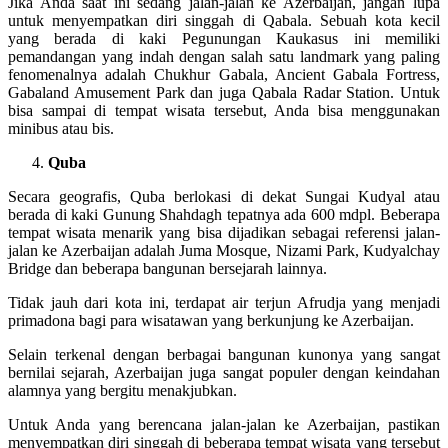
Jika Anda saat ini sedang jalan-jalan ke Azerbaijan, jangan lupa
untuk menyempatkan diri singgah di Qabala. Sebuah kota kecil
yang berada di kaki Pegunungan Kaukasus ini memiliki
pemandangan yang indah dengan salah satu landmark yang paling
fenomenalnya adalah Chukhur Gabala, Ancient Gabala Fortress,
Gabaland Amusement Park dan juga Qabala Radar Station. Untuk
bisa sampai di tempat wisata tersebut, Anda bisa menggunakan
minibus atau bis.
Quba
Secara geografis, Quba berlokasi di dekat Sungai Kudyal atau
berada di kaki Gunung Shahdagh tepatnya ada 600 mdpl. Beberapa
tempat wisata menarik yang bisa dijadikan sebagai referensi jalan-
jalan ke Azerbaijan adalah Juma Mosque, Nizami Park, Kudyalchay
Bridge dan beberapa bangunan bersejarah lainnya.
Tidak jauh dari kota ini, terdapat air terjun Afrudja yang menjadi
primadona bagi para wisatawan yang berkunjung ke Azerbaijan.
Selain terkenal dengan berbagai bangunan kunonya yang sangat
bernilai sejarah, Azerbaijan juga sangat populer dengan keindahan
alamnya yang bergitu menakjubkan.
Untuk Anda yang berencana jalan-jalan ke Azerbaijan, pastikan
menyempatkan diri singgah di beberapa tempat wisata yang tersebut