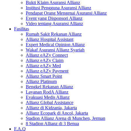
Bukti Klaim Asuransi Allianz
Institusi Pengguna Asuransi Allianz
Pendapat Orang Mengenai Asuransi Allianz
Event yang Disponsori Allianz
Video tentang Asuransi Allianz
Fasilitas
Rumah Sakit Rekanan Allianz
Allianz Hospital Assistant
Expert Medical Opinion Allianz
Wakaf Asuransi Allianz Syariah
Allianz eAZy Connect
Allianz eAZy Claim
Allianz eAZy Med
Allianz eAZy Payment
Allianz Smart Point
Allianz Platinum
Bengkel Rekanan Allianz
Layanan RodA Allianz
Evakuasi Medis Allianz
Allianz Global Assistance
Allianz di Kidzania, Jakarta
Allianz Ecopark di Ancol, Jakarta
Stadion Allianz Arena di Munchen, Jerman
8 Stadion Allianz di 3 Benua
F.A.Q