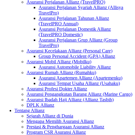
Asuransi Perjalanan Allianz (TravelPRO)
Asuransi Perjalanan Syariah Allianz (Allisya
TravelPro)
Asuransi Perjalanan Tahunan Allianz
(TravelPRO Annual)
Asuransi Perjalanan Domestik Allianz
(TravelPRO Domestic)
Asuransi Perjalanan Grup Allianz (Group
TravelPro)
Asuransi Kecelakaan Allianz (Personal Care)
Group Personal Accident (GPA) Allianz
Asuransi Mobil Allianz (Mobilku)
Asuransi Automobile Liability Allianz
Asuransi Rumah Allianz (Rumahku)
Asuransi Apartemen Allianz (Apartemenku)
Asuransi Tempat Usaha Allianz (Usahaku)
Asuransi Profesi Dokter Allianz
Asuransi Pengangkutan Barang Allianz (Marine Cargo)
Asuransi Ibadah Haji Allianz (Allianz Tasbih)
DPLK Allianz
Tentang Allianz
Sejarah Allianz di Dunia
Mengapa Memilih Asuransi Allianz
Prestasi & Penghargaan Asuransi Allianz
Program CSR Asuransi Allianz