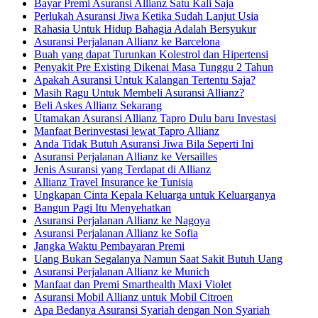
Bayar Premi Asuransi Allianz Satu Kali Saja
Perlukah Asuransi Jiwa Ketika Sudah Lanjut Usia
Rahasia Untuk Hidup Bahagia Adalah Bersyukur
Asuransi Perjalanan Allianz ke Barcelona
Buah yang dapat Turunkan Kolestrol dan Hipertensi
Penyakit Pre Existing Dikenai Masa Tunggu 2 Tahun
Apakah Asuransi Untuk Kalangan Tertentu Saja?
Masih Ragu Untuk Membeli Asuransi Allianz?
Beli Askes Allianz Sekarang
Utamakan Asuransi Allianz Tapro Dulu baru Investasi
Manfaat Berinvestasi lewat Tapro Allianz
Anda Tidak Butuh Asuransi Jiwa Bila Seperti Ini
Asuransi Perjalanan Allianz ke Versailles
Jenis Asuransi yang Terdapat di Allianz
Allianz Travel Insurance ke Tunisia
Ungkapan Cinta Kepala Keluarga untuk Keluarganya
Bangun Pagi Itu Menyehatkan
Asuransi Perjalanan Allianz ke Nagoya
Asuransi Perjalanan Allianz ke Sofia
Jangka Waktu Pembayaran Premi
Uang Bukan Segalanya Namun Saat Sakit Butuh Uang
Asuransi Perjalanan Allianz ke Munich
Manfaat dan Premi Smarthealth Maxi Violet
Asuransi Mobil Allianz untuk Mobil Citroen
Apa Bedanya Asuransi Syariah dengan Non Syariah