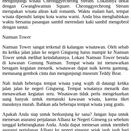
mengunjungi wisata Cheonggyecheong Stream. Lokasinya dekat
dengan Gwanghwamun Square. Cheonggyecheong Stream
merupakan wisata aliran kali romantis. Waktu malam hari, tempat
wisata dipenuhi lampu kota warna warni. Anda bisa menghabiskan
waktu bersama pasangan sambil merendam kaki sambil mengobrol
dengan santai.
Namsan Tower
Namsan Tower sangat terkenal di kalangan wisatawan. Oleh sebab
itu ketika jalan jalan ke negeri Gingseng harus mampir ke Namsan
Tower untuk melihat keindahannya. Lokasi Namsan Tower berada
di kawasan Gunung Namsan. Tempat wisata ini menawarkan
beragam kegiatan menarik. wisatawan dapat naik kereta gantung,
memasang gembok cinta dan mengunjungi museum Teddy Bear.
Nah itulah beberapa tempat wisata yang wajib di datangi ketika
jalan jalan ke negeri Gingseng. Tempat wisatanya menarik dan
menawarkan kegiatan seru. Wisatawan tidak perlu mengeluarkan
uang banyak untuk memasuki kawasan wisata, karena tiket
masuknya murah. Bahkan ada beberapa tempat wisata yang gratis.
Apakah Anda siap untuk berkunjung ke sana? Jangan lupa untuk
memesan asuransi perjalanan Allianz ke Negeri Ginseng ya sebelum
tanggal keberangkatan Anda. Anda dapat memesan untuk membeli
asuransi perjalanan Allianz ke negeri ginseng sejak jauh jauh hari