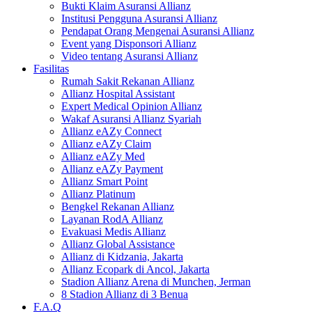
Bukti Klaim Asuransi Allianz
Institusi Pengguna Asuransi Allianz
Pendapat Orang Mengenai Asuransi Allianz
Event yang Disponsori Allianz
Video tentang Asuransi Allianz
Fasilitas
Rumah Sakit Rekanan Allianz
Allianz Hospital Assistant
Expert Medical Opinion Allianz
Wakaf Asuransi Allianz Syariah
Allianz eAZy Connect
Allianz eAZy Claim
Allianz eAZy Med
Allianz eAZy Payment
Allianz Smart Point
Allianz Platinum
Bengkel Rekanan Allianz
Layanan RodA Allianz
Evakuasi Medis Allianz
Allianz Global Assistance
Allianz di Kidzania, Jakarta
Allianz Ecopark di Ancol, Jakarta
Stadion Allianz Arena di Munchen, Jerman
8 Stadion Allianz di 3 Benua
F.A.Q