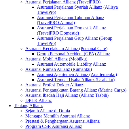
Asuransi Perjalanan Allianz (TravelPRO)
Asuransi Perjalanan Syariah Allianz (Allisya
TravelPro)
Asuransi Perjalanan Tahunan Allianz
(TravelPRO Annual)
Asuransi Perjalanan Domestik Allianz
(TravelPRO Domestic)
Asuransi Perjalanan Grup Allianz (Group
TravelPro)
Asuransi Kecelakaan Allianz (Personal Care)
Group Personal Accident (GPA) Allianz
Asuransi Mobil Allianz (Mobilku)
Asuransi Automobile Liability Allianz
Asuransi Rumah Allianz (Rumahku)
Asuransi Apartemen Allianz (Apartemenku)
Asuransi Tempat Usaha Allianz (Usahaku)
Asuransi Profesi Dokter Allianz
Asuransi Pengangkutan Barang Allianz (Marine Cargo)
Asuransi Ibadah Haji Allianz (Allianz Tasbih)
DPLK Allianz
Tentang Allianz
Sejarah Allianz di Dunia
Mengapa Memilih Asuransi Allianz
Prestasi & Penghargaan Asuransi Allianz
Program CSR Asuransi Allianz