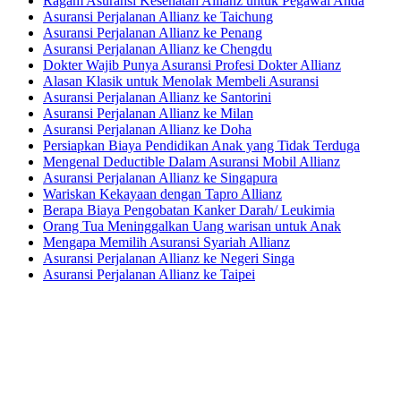
Ragam Asuransi Kesehatan Allianz untuk Pegawai Anda
Asuransi Perjalanan Allianz ke Taichung
Asuransi Perjalanan Allianz ke Penang
Asuransi Perjalanan Allianz ke Chengdu
Dokter Wajib Punya Asuransi Profesi Dokter Allianz
Alasan Klasik untuk Menolak Membeli Asuransi
Asuransi Perjalanan Allianz ke Santorini
Asuransi Perjalanan Allianz ke Milan
Asuransi Perjalanan Allianz ke Doha
Persiapkan Biaya Pendidikan Anak yang Tidak Terduga
Mengenal Deductible Dalam Asuransi Mobil Allianz
Asuransi Perjalanan Allianz ke Singapura
Wariskan Kekayaan dengan Tapro Allianz
Berapa Biaya Pengobatan Kanker Darah/ Leukimia
Orang Tua Meninggalkan Uang warisan untuk Anak
Mengapa Memilih Asuransi Syariah Allianz
Asuransi Perjalanan Allianz ke Negeri Singa
Asuransi Perjalanan Allianz ke Taipei