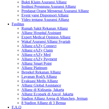
Bukti Klaim Asuransi Allianz
Institusi Pengguna Asuransi Allianz
Pendapat Orang Mengenai Asuransi Allianz
Event yang Disponsori Allianz
Video tentang Asuransi Allianz
Fasilitas
Rumah Sakit Rekanan Allianz
Allianz Hospital Assistant
Expert Medical Opinion Allianz
Wakaf Asuransi Allianz Syariah
Allianz eAZy Connect
Allianz eAZy Claim
Allianz eAZy Med
Allianz eAZy Payment
Allianz Smart Point
Allianz Platinum
Bengkel Rekanan Allianz
Layanan RodA Allianz
Evakuasi Medis Allianz
Allianz Global Assistance
Allianz di Kidzania, Jakarta
Allianz Ecopark di Ancol, Jakarta
Stadion Allianz Arena di Munchen, Jerman
8 Stadion Allianz di 3 Benua
F.A.Q