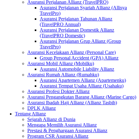
Asuransi Perjalanan Allianz (TravelPRO)
Asuransi Perjalanan Syariah Allianz (Allisya
TravelPro)
Asuransi Perjalanan Tahunan Allianz
(TravelPRO Annual)
Asuransi Perjalanan Domestik Allianz
(TravelPRO Domestic)
Asuransi Perjalanan Grup Allianz (Group
TravelPro)
Asuransi Kecelakaan Allianz (Personal Care)
Group Personal Accident (GPA) Allianz
Asuransi Mobil Allianz (Mobilku)
Asuransi Automobile Liability Allianz
Asuransi Rumah Allianz (Rumahku)
Asuransi Apartemen Allianz (Apartemenku)
Asuransi Tempat Usaha Allianz (Usahaku)
Asuransi Profesi Dokter Allianz
Asuransi Pengangkutan Barang Allianz (Marine Cargo)
Asuransi Ibadah Haji Allianz (Allianz Tasbih)
DPLK Allianz
Tentang Allianz
Sejarah Allianz di Dunia
Mengapa Memilih Asuransi Allianz
Prestasi & Penghargaan Asuransi Allianz
Program CSR Asuransi Allianz